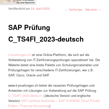
Veröffentlicht am
24. April 2025
Artikelnavigation
←
Vorherige
Nächste
→
SAP Prüfung
C_TS4FI_2023-deutsch
it-pruefungen.ch
ist eine Online-Plattform, die sich auf die
Vorbereitung von IT-Zertifizierungsprüfungen spezialisiert hat. Die
Website bietet eine breite Palette von Schulungsmaterialien und
Prüfungsfragen für verschiedene IT-Zertifizierungen, wie z.B.
SAP, Cisco, Oracle und SAP.
www.it-pruefungen.ch bietet die neuesten Prüfungsfragen und
Antworten mit Lösungen zur Vorbereitung auf die SAP Prüfung
C_TS4FI_2023-deutsch
（(deutsche Version und englische
Version)
SAP Certified Associate – SAP S/4HANA Cloud Private
Edition, Financial Accounting
)