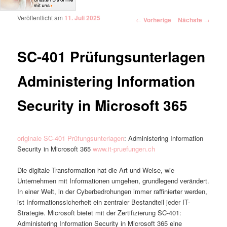
Veröffentlicht am
11. Juli 2025
Artikelnavigation
←
Vorherige
Nächste
→
SC-401 Prüfungsunterlagen
Administering Information
Security in Microsoft 365
originale SC-401 Prüfungsunterlagen
: Administering Information
Security in Microsoft 365
www.it-pruefungen.ch
Die digitale Transformation hat die Art und Weise, wie
Unternehmen mit Informationen umgehen, grundlegend verändert.
In einer Welt, in der Cyberbedrohungen immer raffinierter werden,
ist Informationssicherheit ein zentraler Bestandteil jeder IT-
Strategie. Microsoft bietet mit der Zertifizierung SC-401:
Administering Information Security in Microsoft 365 eine