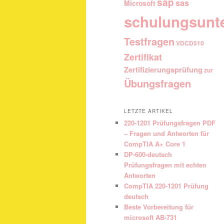
sap
sas
Microsoft
schulungsunt
Testfragen
VDCD510
Zertifikat
Zertifizierungsprüfung
zur
Übungsfragen
LETZTE ARTIKEL
220-1201 Prüfungsfragen PDF
– Fragen und Antworten für
CompTIA A+ Core 1
DP-600-deutsch
Prüfungsfragen mit echten
Antworten
CompTIA 220-1201 Prüfung
deutsch
Beste Vorbereitung für
microsoft AB-731