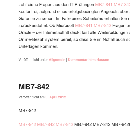
zahlreiche Fragen aus den IT-Prüfungen
MB7-841
MB7-84
kostenfrei, aufgrund eines erfolgsbedingten Angebots aber 
Garantie zu sehen: Im Falle eines Scheiterns erhalten Sie
zurückerstattet. Ob Microsoft
MB7-841
MB7-842
Fragen un
Oracle – der Internetauftritt deckt fast alle Weiterbildungen 
Online-Bezahlsystem bereit, so dass Sie im Notfall auch s
Unterlagen kommen.
Veröffentlicht unter
Allgemein
|
Kommentar hinterlassen
MB7-842
Veröffentlicht am
3. April 2012
MB7-842
MB7-842
MB7-842
MB7-842
MB7-842 MB7-842 MB7-842Prü