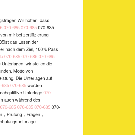
sfragen Wir hoffen, dass
85
070-685
070-685
070-685
n mir bei zertifizierung-
5ist das Lesen der
mer nach dem Ziel, 100% Pass
de
070-685
070-685
070-685
 Unterlagen, wir stellen die
Kunden, Motto von
leistung. Die Unterlagen auf
-685
070-685
werden
hochqulittive Unterlage
070-
ben auch während des
070-685
070-685
070-685
070-
ragen，Prüfung，Fragen，
Schulungsunterlage