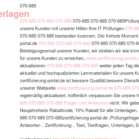
070-685
erlagen
070-685
070-685
070-685
070-685 070-685 070-685Prüfung
unsere Kunden mit unserer Hilfen Ihre IT Prüfungen
070-6
070-685 070-685 bestanden koennen. Der frohste Moment vo
portal.de
070-685
070-685
070-685
070-685 070-685 070-68
Belobigungsemail unserer Kunden, wir streben wir wie im
für unsere Kunden zu erreichen,
www.zertifizierung-portal.
aktualisieren
070-685
070-685
070-685
weiter jeden Tag die
aktuellst und hochqualizierten Lernmaterialien für unsere 
zertifizierung-portal.de ist bessere Qualität,bessere Dienst
unserer Webseite
www.zertifizierung-portal.de
070-685
070
regelmäßig aktualisiert, hoffenlich verpasssen Sie unsere 
685
070-685
070-685
Fragen und Antworten
nicht. Wir ge
Neujahrsfests Rabattcode, 10% Rabatt für alle Unterlagen.
685 070-685 070-685zertifizierung-portal.de ,Prüfungsf
Antworten，Zertifizierung，Test, Testfragen, Unterlagen, 
Veröffentlicht unter
|