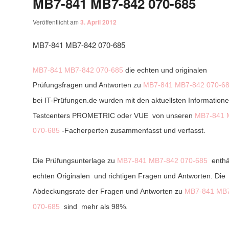
MB7-841 MB7-842 070-685
Veröffentlicht am
3. April 2012
MB7-841 MB7-842 070-685
MB7-841
MB7-842
070-685
die echten und originalen
Prüfungsfragen und
Antworten
zu
MB7-841
MB7-842
070-6
bei IT-Prüfungen.de wurden mit den aktuellsten Information
Testcenters PROMETRIC oder VUE von unseren
MB7-841
070-685
-Facherperten zusammenfasst und verfasst.
Die Prüfungsunterlage zu
MB7-841
MB7-842
070-685
enthä
echten Originalen und richtigen Fragen und Antworten. Die
Abdeckungsrate der Fragen und Antworten zu
MB7-841
MB7
070-685
sind mehr als 98%.