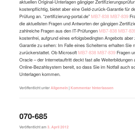
aktuellen Original-Unterlagen gängiger Zertifizierungsprüf
kostenpflichtig, bietet aber eine Geld-zurück-Garantie für 
Prüfung an. “zertifizierung-portal.de”
MB7-838
MB7-839
Fra
die aktuellsten Fragen und Antworten der gängigen Zertifi
zahlreiche Fragen aus den IT-Prüfungen
MB7-838
MB7-83
kostenfrei, aufgrund eines erfolgsbedingten Angebots aber 
Garantie zu sehen: Im Falle eines Scheiterns erhalten Sie
zurückerstattet. Ob Microsoft
MB7-838
MB7-839
Fragen un
Oracle – der Internetauftritt deckt fast alle Weiterbildungen 
Online-Bezahlsystem bereit, so dass Sie im Notfall auch s
Unterlagen kommen.
Veröffentlicht unter
Allgemein
|
Kommentar hinterlassen
070-685
Veröffentlicht am
3. April 2012