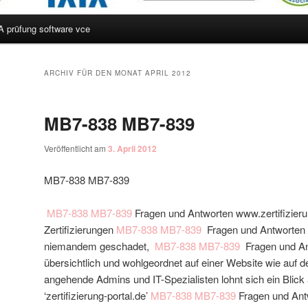
A prüfung software vce
hseln
ARCHIV FÜR DEN MONAT
APRIL 2012
MB7-838 MB7-839
Veröffentlicht am
3. April 2012
MB7-838 MB7-839
MB7-838
MB7-839
Fragen und Antworten www.zertifizierun
Zertifizierungen
MB7-838
MB7-839
Fragen und Antworten 
niemandem geschadet,
MB7-838
MB7-839
Fragen und An
übersichtlich und wohlgeordnet auf einer Website wie auf de
angehende Admins und IT-Spezialisten lohnt sich ein Blick
‘zertifizierung-portal.de’
MB7-838
MB7-839
Fragen und Antw