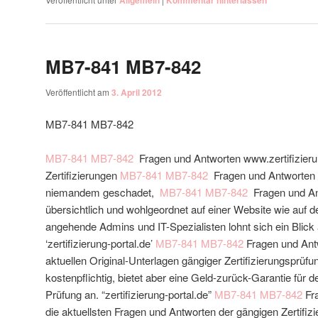
Allgemein
Kommentar hinterlassen
MB7-841 MB7-842
Veröffentlicht am
3. April 2012
MB7-841 MB7-842
MB7-841
MB7-842
Fragen und Antworten www.zertifizierun
Zertifizierungen
MB7-841
MB7-842
Fragen und Antworten 
niemandem geschadet,
MB7-841
MB7-842
Fragen und An
übersichtlich und wohlgeordnet auf einer Website wie auf de
angehende Admins und IT-Spezialisten lohnt sich ein Blick
‘zertifizierung-portal.de’
MB7-841
MB7-842
Fragen und Antw
aktuellen Original-Unterlagen gängiger Zertifizierungsprüf
kostenpflichtig, bietet aber eine Geld-zurück-Garantie für 
Prüfung an. “zertifizierung-portal.de”
MB7-841
MB7-842
Fra
die aktuellsten Fragen und Antworten der gängigen Zertifi