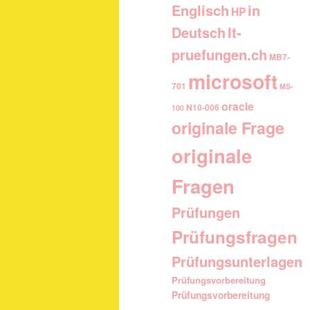
Englisch
in
HP
It-
Deutsch
pruefungen.ch
MB7-
microsoft
701
MS-
oracle
N10-006
100
originale Frage
originale
Fragen
Prüfungen
Prüfungsfragen
Prüfungsunterlagen
Prüfungsvorbereitung
Prüfungsvorbereitung