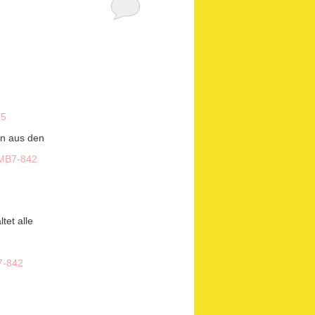
85
en aus den
MB7-842
ltet alle
-842