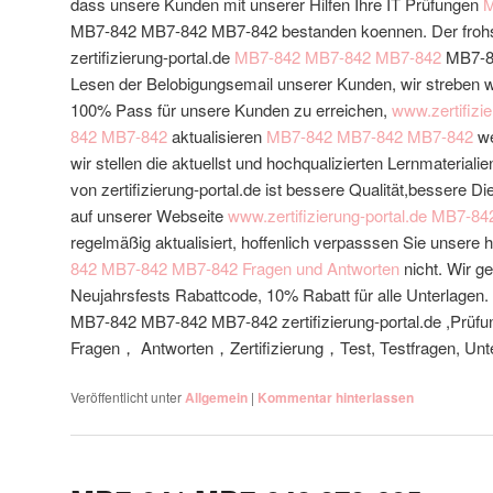
dass unsere Kunden mit unserer Hilfen Ihre IT Prüfungen
M
MB7-842 MB7-842 MB7-842 bestanden koennen. Der frohs
zertifizierung-portal.de
MB7-842
MB7-842
MB7-842
MB7-84
Lesen der Belobigungsemail unserer Kunden, wir streben w
100% Pass für unsere Kunden zu erreichen,
www.zertifizie
842
MB7-842
aktualisieren
MB7-842
MB7-842
MB7-842
we
wir stellen die aktuellst und hochqualizierten Lernmaterial
von zertifizierung-portal.de ist bessere Qualität,bessere Di
auf unserer Webseite
www.zertifizierung-portal.de
MB7-84
regelmäßig aktualisiert, hoffenlich verpasssen Sie unsere 
842
MB7-842
MB7-842
Fragen und Antworten
nicht. Wir 
Neujahrsfests Rabattcode, 10% Rabatt für alle Unterlagen.
MB7-842 MB7-842 MB7-842 zertifizierung-portal.de ,Prü
Fragen， Antworten，Zertifizierung，Test, Testfragen, Unt
Veröffentlicht unter
Allgemein
|
Kommentar hinterlassen