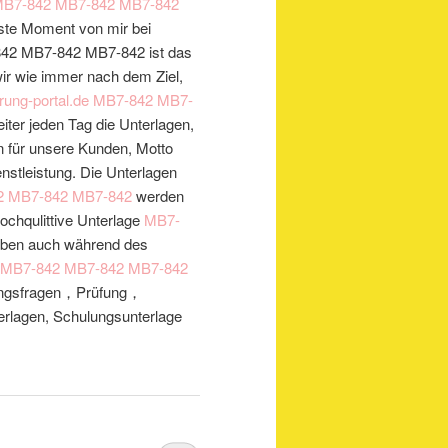
B7-842
MB7-842
MB7-842
te Moment von mir bei
2 MB7-842 MB7-842 ist das
ir wie immer nach dem Ziel,
rung-portal.de
MB7-842
MB7-
iter jeden Tag die Unterlagen,
ien für unsere Kunden, Motto
enstleistung. Die Unterlagen
2
MB7-842
MB7-842
werden
hochqulittive Unterlage
MB7-
geben auch während des
MB7-842
MB7-842
MB7-842
fungsfragen，Prüfung，
erlagen, Schulungsunterlage