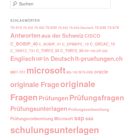
Suchen
SCHLAGWÖRTER
70-414
70-640
70-646
74-678
70-432
70-450
70-642
70-642-Deutsch
Antworten
aus der Schweiz
CISCO
C_BOBIP_40
C_GRCAC_10
C_BOBIP_41
C_EPMBPC_10
C_THR12_65
C_THR12_66
C_TAW12_731
DP-100
DP-200
Englisch
It-pruefungen.ch
in Deutsch
HP
microsoft
oracle
MB7-701
N10-006
MS-100
originale
originale Frage
Fragen
Prüfungsfragen
Prüfungen
Prüfungsunterlagen
Prüfungsvorbereitung
sap
sas
Prüfungsvorbereitung Microsoft
schulungsunterlagen