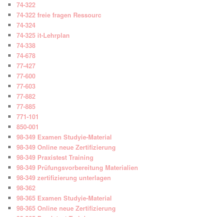
74-322
74-322 freie fragen Ressourc
74-324
74-325 it-Lehrplan
74-338
74-678
77-427
77-600
77-603
77-882
77-885
771-101
850-001
98-349 Examen Studyie-Material
98-349 Online neue Zertifizierung
98-349 Praxistest Training
98-349 Prüfungsvorbereitung Materialien
98-349 zertifizierung unterlagen
98-362
98-365 Examen Studyie-Material
98-365 Online neue Zertifizierung