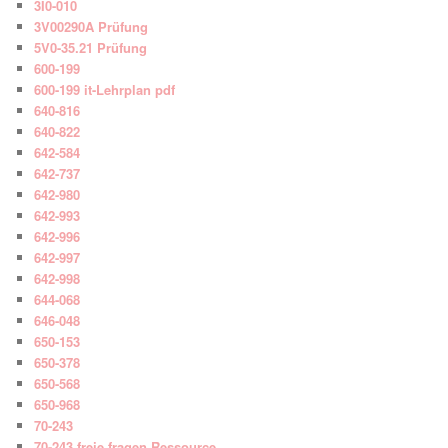
3I0-010
3V00290A Prüfung
5V0-35.21 Prüfung
600-199
600-199 it-Lehrplan pdf
640-816
640-822
642-584
642-737
642-980
642-993
642-996
642-997
642-998
644-068
646-048
650-153
650-378
650-568
650-968
70-243
70-243 freie fragen Ressource