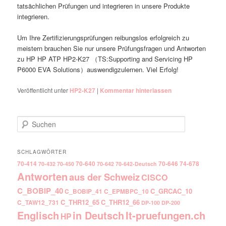
tatsächlichen Prüfungen und integrieren in unsere Produkte
integrieren.
Um Ihre Zertifizierungsprüfungen reibungslos erfolgreich zu
meistern brauchen Sie nur unsere Prüfungsfragen und Antworten
zu HP HP ATP HP2-K27 （TS:Supporting and Servicing HP
P6000 EVA Solutions）auswendigzulernen. Viel Erfolg!
Veröffentlicht unter
HP2-K27
|
Kommentar hinterlassen
Suchen
SCHLAGWÖRTER
70-414
70-640
70-646
74-678
70-432
70-450
70-642
70-642-Deutsch
Antworten
aus der Schweiz
CISCO
C_BOBIP_40
C_GRCAC_10
C_BOBIP_41
C_EPMBPC_10
C_THR12_65
C_THR12_66
C_TAW12_731
DP-100
DP-200
Englisch
It-pruefungen.ch
in Deutsch
HP