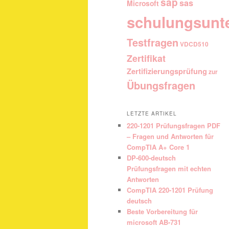
sap
sas
Microsoft
schulungsunt
Testfragen
VDCD510
Zertifikat
Zertifizierungsprüfung
zur
Übungsfragen
LETZTE ARTIKEL
220-1201 Prüfungsfragen PDF
– Fragen und Antworten für
CompTIA A+ Core 1
DP-600-deutsch
Prüfungsfragen mit echten
Antworten
CompTIA 220-1201 Prüfung
deutsch
Beste Vorbereitung für
microsoft AB-731