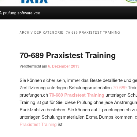
A prüfung software vce
hseln
ARCHIV DER KATEGORIE:
70-689 PRAXISTEST TRAINING
70-689 Praxistest Training
Veröffentlicht am
6. Dezember 2013
Sie können sicher sein, immer das Beste detaillierte und 
Zertifizierung unterlagen Schulungsmaterialien
70-689
Train
pruefungen.ch
70-689 Praxistest Training
unterlagen Schu
Training ist gut für Sie, diese Prüfung ohne jede Anstreng
Punktzahl zu bestehen. Sie können auf it-pruefungen.ch 
unterlagen Schulungsmaterialien Exma Dumps kommen, die 
Praxistest Training
ist.