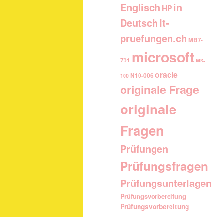
Englisch
in
HP
It-
Deutsch
pruefungen.ch
MB7-
microsoft
701
MS-
oracle
N10-006
100
originale Frage
originale
Fragen
Prüfungen
Prüfungsfragen
Prüfungsunterlagen
Prüfungsvorbereitung
Prüfungsvorbereitung