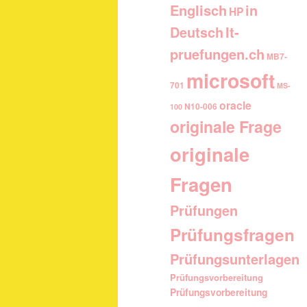
Englisch
in
HP
It-
Deutsch
pruefungen.ch
MB7-
microsoft
701
MS-
oracle
N10-006
100
originale Frage
originale
Fragen
Prüfungen
Prüfungsfragen
Prüfungsunterlagen
Prüfungsvorbereitung
Prüfungsvorbereitung