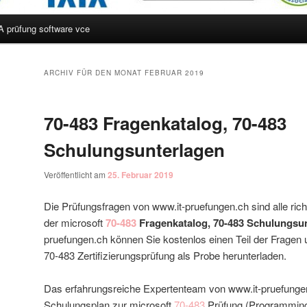
A prüfung software vce
hseln
ARCHIV FÜR DEN MONAT
FEBRUAR 2019
70-483 Fragenkatalog, 70-483
Schulungsunterlagen
Veröffentlicht am
25. Februar 2019
Die Prüfungsfragen von www.it-pruefungen.ch sind alle rich
der microsoft
70-483
Fragenkatalog, 70-483 Schulungsu
pruefungen.ch können Sie kostenlos einen Teil der Fragen 
70-483 Zertifizierungsprüfung als Probe herunterladen.
Das erfahrungsreiche Expertenteam von www.it-pruefungen.
Schulungsplan zur microsoft
70-483
Prüfung (Programming i