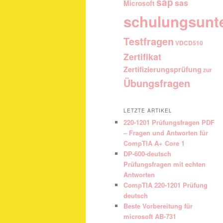
sap
sas
Microsoft
schulungsunt
Testfragen
VDCD510
Zertifikat
Zertifizierungsprüfung
zur
Übungsfragen
LETZTE ARTIKEL
220-1201 Prüfungsfragen PDF
– Fragen und Antworten für
CompTIA A+ Core 1
DP-600-deutsch
Prüfungsfragen mit echten
Antworten
CompTIA 220-1201 Prüfung
deutsch
Beste Vorbereitung für
microsoft AB-731