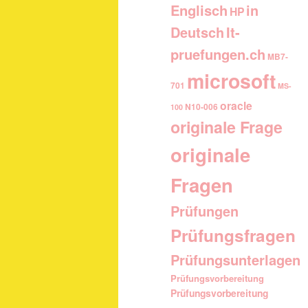
Englisch
in
HP
It-
Deutsch
pruefungen.ch
MB7-
microsoft
701
MS-
oracle
N10-006
100
originale Frage
originale
Fragen
Prüfungen
Prüfungsfragen
Prüfungsunterlagen
Prüfungsvorbereitung
Prüfungsvorbereitung