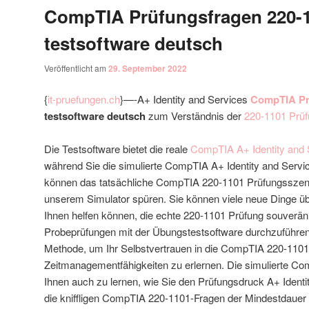
CompTIA Prüfungsfragen 220-
testsoftware deutsch
Veröffentlicht am
29. September 2022
{
it-pruefungen.ch
}—-A+ Identity and Services
CompTIA Pr
testsoftware deutsch
zum Verständnis der
220-1101 Prü
Die Testsoftware bietet die reale
CompTIA A+ Identity and 
während Sie die simulierte CompTIA A+ Identity and Servic
können das tatsächliche CompTIA 220-1101 Prüfungsszen
unserem Simulator spüren. Sie können viele neue Dinge übe
Ihnen helfen können, die echte 220-1101 Prüfung souverän
Probeprüfungen mit der Übungstestsoftware durchzuführen,
Methode, um Ihr Selbstvertrauen in die CompTIA 220-1101
Zeitmanagementfähigkeiten zu erlernen. Die simulierte Co
Ihnen auch zu lernen, wie Sie den Prüfungsdruck A+ Identi
die kniffligen CompTIA 220-1101-Fragen der Mindestdauer 