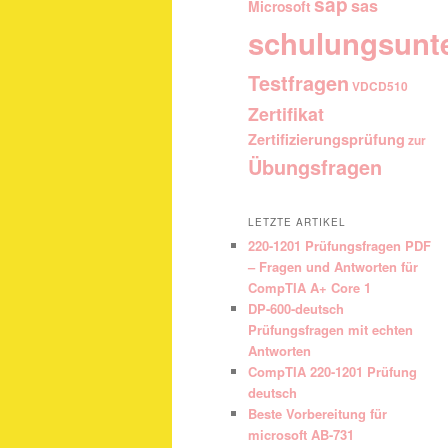
sap
sas
Microsoft
schulungsunt
Testfragen
VDCD510
Zertifikat
Zertifizierungsprüfung
zur
Übungsfragen
LETZTE ARTIKEL
220-1201 Prüfungsfragen PDF
– Fragen und Antworten für
CompTIA A+ Core 1
DP-600-deutsch
Prüfungsfragen mit echten
Antworten
CompTIA 220-1201 Prüfung
deutsch
Beste Vorbereitung für
microsoft AB-731