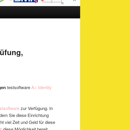
üfung,
gen
testsoftware
A+ Identity
stsoftware
zur Verfügung. In
ndem Sie diese Einrichtung
 viel Zeit und Geld für diese
ch
diese Möglichkeit bereit,