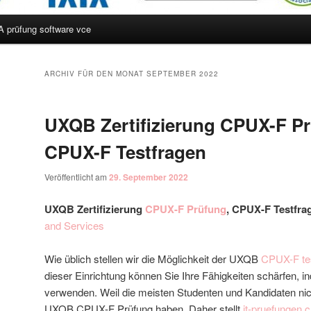
A prüfung software vce
hseln
ARCHIV FÜR DEN MONAT
SEPTEMBER 2022
UXQB Zertifizierung CPUX-F Pr
CPUX-F Testfragen
Veröffentlicht am
29. September 2022
UXQB Zertifizierung
CPUX-F Prüfung
, CPUX-F Testfra
and Services
Wie üblich stellen wir die Möglichkeit der UXQB
CPUX-F te
dieser Einrichtung können Sie Ihre Fähigkeiten schärfen, i
verwenden. Weil die meisten Studenten und Kandidaten nicht
UXQB CPUX-F Prüfung haben. Daher stellt
it-pruefungen.