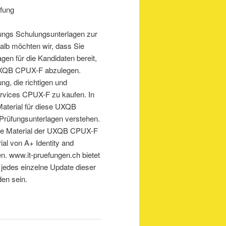
fung
ungs Schulungsunterlagen zur
halb möchten wir, dass Sie
en für die Kandidaten bereit,
n UXQB CPUX-F abzulegen.
ng, die richtigen und
ervices CPUX-F zu kaufen. In
aterial für diese UXQB
rüfungsunterlagen verstehen.
ige Material der UXQB CPUX-F
l von A+ Identity and
n. www.it-pruefungen.ch bietet
 jedes einzelne Update dieser
en sein.