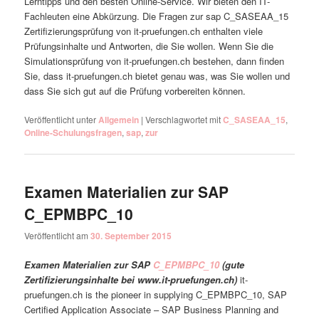
Lerntipps und den besten Online-Service. Wir bieten den IT-
Fachleuten eine Abkürzung. Die Fragen zur sap C_SASEAA_15
Zertifizierungsprüfung von it-pruefungen.ch enthalten viele
Prüfungsinhalte und Antworten, die Sie wollen. Wenn Sie die
Simulationsprüfung von it-pruefungen.ch bestehen, dann finden
Sie, dass it-pruefungen.ch bietet genau was, was Sie wollen und
dass Sie sich gut auf die Prüfung vorbereiten können.
Veröffentlicht unter
Allgemein
|
Verschlagwortet mit
C_SASEAA_15
,
Online-Schulungsfragen
,
sap
,
zur
Examen Materialien zur SAP
C_EPMBPC_10
Veröffentlicht am
30. September 2015
Examen Materialien zur SAP
C_EPMBPC_10
(gute
Zertifizierungsinhalte bei www.it-pruefungen.ch)
it-
pruefungen.ch is the pioneer in supplying C_EPMBPC_10, SAP
Certified Application Associate – SAP Business Planning and