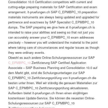
Consolidation 10.0 Certification competitors with current and
cutting-edge preparing materials for SAP Certification and exam
arrangement. it-pruefungen.ch SAP C_EPMBPC_10 preparation
materials instruments are always being updated and upgraded for
pertinence and exactness by SAP Specialist C_EPMBPC_10
dumps. The SAP preparing we give here at it-pruefungen.ch is
intended to raise your abilities and seeing so that not just you
can accurately answer your C_EPMBPC_10 exam addresses
precisely – however you will understand the material to the point
where taking care of circumstances and regular issues as though
they were ordinary events.
Obwohl es auch andere Online-Schulungsressourcen zur SAP
C_EPMBPC_10
Zertifizierung SAP Certified Application
Associate – SAP Business Planning and Consolidation 10.0 auf
dem Markt gibt, sind die Schulungsunterlagen zur SAP
C_EPMBPC_10 Zertifizierungsprüfung von it-pruefungen.ch die
besten unter ihnen. Weil wir ständig die genauen Materialien zur
SAP C_EPMBPC_10 Zertifizierungsprüfung aktualisieren.
Außerdem bietet it-pruefungen.ch Ihnen einen einjährigen
kostenlosen Update-Service. Sie können die neuesten Online-
Schulungsressourcen zur SAP C_EPMBPC_10