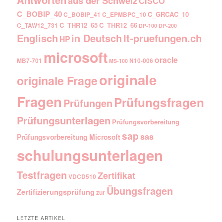
aus der Schweiz
CISCO
C_BOBIP_40
C_GRCAC_10
C_BOBIP_41
C_EPMBPC_10
C_THR12_65
C_THR12_66
C_TAW12_731
DP-100
DP-200
Englisch
It-pruefungen.ch
in Deutsch
HP
microsoft
oracle
MB7-701
N10-006
MS-100
originale
originale Frage
Fragen
Prüfungsfragen
Prüfungen
Prüfungsunterlagen
Prüfungsvorbereitung
sap
sas
Prüfungsvorbereitung Microsoft
schulungsunterlagen
Testfragen
Zertifikat
VDCD510
Übungsfragen
Zertifizierungsprüfung
zur
LETZTE ARTIKEL