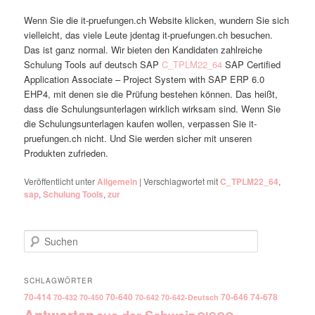
Wenn Sie die it-pruefungen.ch Website klicken, wundern Sie sich
vielleicht, das viele Leute jdentag it-pruefungen.ch besuchen.
Das ist ganz normal. Wir bieten den Kandidaten zahlreiche
Schulung Tools auf deutsch SAP
C_TPLM22_64
SAP Certified
Application Associate – Project System with SAP ERP 6.0
EHP4, mit denen sie die Prüfung bestehen können. Das heißt,
dass die Schulungsunterlagen wirklich wirksam sind. Wenn Sie
die Schulungsunterlagen kaufen wollen, verpassen Sie it-
pruefungen.ch nicht. Und Sie werden sicher mit unseren
Produkten zufrieden.
Veröffentlicht unter
Allgemein
|
Verschlagwortet mit
C_TPLM22_64
,
sap
,
Schulung Tools
,
zur
Suchen
SCHLAGWÖRTER
70-414
70-640
70-646
74-678
70-432
70-450
70-642
70-642-Deutsch
Antworten