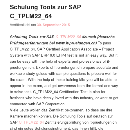
Schulung Tools zur SAP
C_TPLM22_64
Veröffentlicht am
30. September 2015
Schulung Tools zur SAP
C_TPLM22_64
deutsch (deutsche
Prüfungserfahrungen bei www.it-pruefungen.ch)
To pass
C_TPLM22_64, SAP Certified Application Associate – Project
System with SAP ERP 6.0 EHP4 test is not an easy way. But it
can be easy with the help of experts and professionals of it-
pruefungen.ch. Experts of it-pruefungen.ch prepare accurate and
workable study guides with sample questions to prepare well for
the exam. With the help of these training kits you will be able to
appear in the exam, and get awareness from the format and way
to solve test. C_TPLM22_64 Certification Test is also for
freshens who have deeply loved with this industry, or want to get
connected with SAP Corporation.
Viele Leute wollen das Zertifikat bekommen, so dass sie ihre
Karriere machen können. Die Schulung Tools auf deutsch zur
SAP
C_TPLM22_64
Zertifizierungsprüfung von it-pruefungen.ch
sind ein gutes Schulungsinstrument, das Ihnen hilft, die