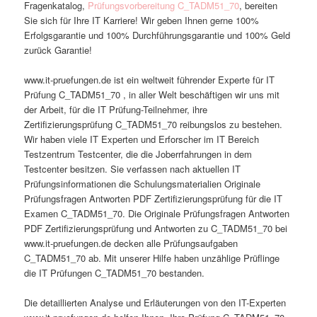
Fragenkatalog,
Prüfungsvorbereitung C_TADM51_70
, bereiten
Sie sich für Ihre IT Karriere! Wir geben Ihnen gerne 100%
Erfolgsgarantie und 100% Durchführungsgarantie und 100% Geld
zurück Garantie!
www.it-pruefungen.de ist ein weltweit führender Experte für IT
Prüfung C_TADM51_70 , in aller Welt beschäftigen wir uns mit
der Arbeit, für die IT Prüfung-Teilnehmer, ihre
Zertifizierungsprüfung C_TADM51_70 reibungslos zu bestehen.
Wir haben viele IT Experten und Erforscher im IT Bereich
Testzentrum Testcenter, die die Joberrfahrungen in dem
Testcenter besitzen. Sie verfassen nach aktuellen IT
Prüfungsinformationen die Schulungsmaterialien Originale
Prüfungsfragen Antworten PDF Zertifizierungsprüfung für die IT
Examen C_TADM51_70. Die Originale Prüfungsfragen Antworten
PDF Zertifizierungsprüfung und Antworten zu C_TADM51_70 bei
www.it-pruefungen.de decken alle Prüfungsaufgaben
C_TADM51_70 ab. Mit unserer Hilfe haben unzählige Prüflinge
die IT Prüfungen C_TADM51_70 bestanden.
Die detaillierten Analyse und Erläuterungen von den IT-Experten