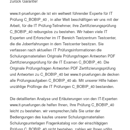
zurück Garantie!
www.it-pruefungen.de ist ein weltweit führender Experte für IT
Prüfung C_BOBIP_40 , in aller Welt beschäftigen wir uns mit der
Arbeit, für die IT Prüfung-Teilnehmer, ihre Zertifizierungsprüfung
C_BOBIP_40 reibungslos zu bestehen. Wir haben viele IT
Experten und Erforscher im IT Bereich Testzentrum Testcenter,
die die Joberrfahrungen in dem Testcenter besitzen. Sie
verfassen nach aktuellen IT Prüfungsinformationen die
Schulungsmaterialien Originale Prüfungsfragen Antworten PDF
Zertifizierungsprüfung für die IT Examen C_BOBIP_40. Die
Originale Prüfungsfragen Antworten PDF Zertifizierungsprüfung
und Antworten zu C_BOBIP_40 bei www.it-pruefungen.de decken
alle Prüfungsaufgaben C_BOBIP_40 ab. Mit unserer Hilfe haben
unzählige Prüflinge die IT Prüfungen C_BOBIP_40 bestanden.
Die detaillierten Analyse und Erläuterungen von den IT-Experten
www.it-pruefungen.de helfen Ihnen, Ihre Prüfung C_BOBIP_40
leicht zu bestehen. wir versprechen,falls Sie unter der
Bediengungen des kaufes unserer Schulungsmaterialien
Schulungsunterlagen Fragenkatalog von der einschlägigen
Prüfung C_BOBIP_40 nicht bestehen, zahlen wir Ihnen völlig