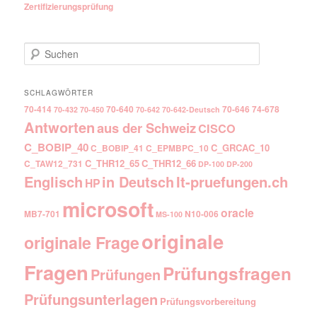
Zertifizierungsprüfung
Suchen
SCHLAGWÖRTER
70-414
70-640
70-646
74-678
70-432
70-450
70-642
70-642-Deutsch
Antworten
aus der Schweiz
CISCO
C_BOBIP_40
C_GRCAC_10
C_BOBIP_41
C_EPMBPC_10
C_THR12_65
C_THR12_66
C_TAW12_731
DP-100
DP-200
Englisch
It-pruefungen.ch
in Deutsch
HP
microsoft
oracle
MB7-701
N10-006
MS-100
originale
originale Frage
Fragen
Prüfungsfragen
Prüfungen
Prüfungsunterlagen
Prüfungsvorbereitung