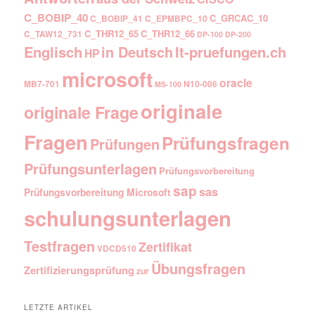
C_BOBIP_40
C_GRCAC_10
C_BOBIP_41
C_EPMBPC_10
C_THR12_65
C_THR12_66
C_TAW12_731
DP-100
DP-200
Englisch
It-pruefungen.ch
in Deutsch
HP
microsoft
oracle
MB7-701
N10-006
MS-100
originale
originale Frage
Fragen
Prüfungsfragen
Prüfungen
Prüfungsunterlagen
Prüfungsvorbereitung
sap
sas
Prüfungsvorbereitung Microsoft
schulungsunterlagen
Testfragen
Zertifikat
VDCD510
Übungsfragen
Zertifizierungsprüfung
zur
LETZTE ARTIKEL