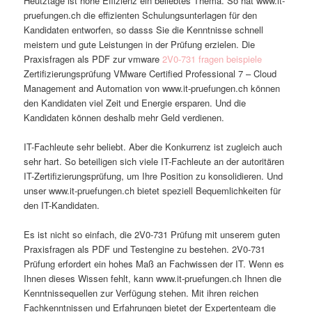
Heutztage ist hohe Effizienz ein beliebtes Thema. So hat www.it-
pruefungen.ch die effizienten Schulungsunterlagen für den
Kandidaten entworfen, so dasss Sie die Kenntnisse schnell
meistern und gute Leistungen in der Prüfung erzielen. Die
Praxisfragen als PDF zur vmware
2V0-731 fragen beispiele
Zertifizierungsprüfung VMware Certified Professional 7 – Cloud
Management and Automation von www.it-pruefungen.ch können
den Kandidaten viel Zeit und Energie ersparen. Und die
Kandidaten können deshalb mehr Geld verdienen.
IT-Fachleute sehr beliebt. Aber die Konkurrenz ist zugleich auch
sehr hart. So beteiligen sich viele IT-Fachleute an der autoritären
IT-Zertifizierungsprüfung, um Ihre Position zu konsolidieren. Und
unser www.it-pruefungen.ch bietet speziell Bequemlichkeiten für
den IT-Kandidaten.
Es ist nicht so einfach, die 2V0-731 Prüfung mit unserem guten
Praxisfragen als PDF und Testengine zu bestehen. 2V0-731
Prüfung erfordert ein hohes Maß an Fachwissen der IT. Wenn es
Ihnen dieses Wissen fehlt, kann www.it-pruefungen.ch Ihnen die
Kenntnissequellen zur Verfügung stehen. Mit ihren reichen
Fachkenntnissen und Erfahrungen bietet der Expertenteam die