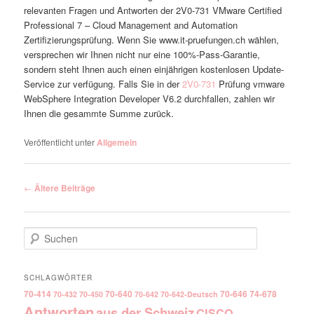
relevanten Fragen und Antworten der 2V0-731 VMware Certified
Professional 7 – Cloud Management and Automation
Zertifizierungsprüfung. Wenn Sie www.it-pruefungen.ch wählen,
versprechen wir Ihnen nicht nur eine 100%-Pass-Garantie,
sondern steht Ihnen auch einen einjährigen kostenlosen Update-
Service zur verfügung. Falls Sie in der
2V0-731
Prüfung vmware
WebSphere Integration Developer V6.2 durchfallen, zahlen wir
Ihnen die gesammte Summe zurück.
Veröffentlicht unter
Allgemein
Artikelnavigation
←
Ältere Beiträge
Suchen
SCHLAGWÖRTER
70-414
70-640
70-646
74-678
70-432
70-450
70-642
70-642-Deutsch
Antworten
aus der Schweiz
CISCO