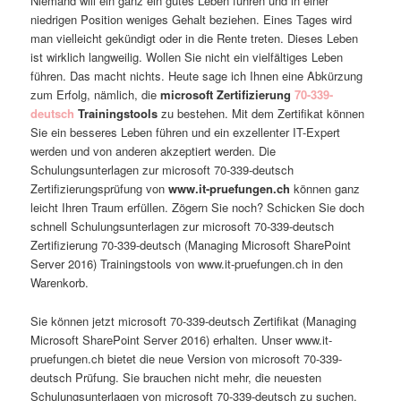
Niemand will ein ganz ein gutes Leben führen und in einer
niedrigen Position weniges Gehalt beziehen. Eines Tages wird
man vielleicht gekündigt oder in die Rente treten. Dieses Leben
ist wirklich langweilig. Wollen Sie nicht ein vielfältiges Leben
führen. Das macht nichts. Heute sage ich Ihnen eine Abkürzung
zum Erfolg, nämlich, die
microsoft Zertifizierung
70-339-
deutsch
Trainingstools
zu bestehen. Mit dem Zertifikat können
Sie ein besseres Leben führen und ein exzellenter IT-Expert
werden und von anderen akzeptiert werden. Die
Schulungsunterlagen zur microsoft 70-339-deutsch
Zertifizierungsprüfung von
www.it-pruefungen.ch
können ganz
leicht Ihren Traum erfüllen. Zögern Sie noch? Schicken Sie doch
schnell Schulungsunterlagen zur microsoft 70-339-deutsch
Zertifizierung 70-339-deutsch (Managing Microsoft SharePoint
Server 2016) Trainingstools von www.it-pruefungen.ch in den
Warenkorb.
Sie können jetzt microsoft 70-339-deutsch Zertifikat (Managing
Microsoft SharePoint Server 2016) erhalten. Unser www.it-
pruefungen.ch bietet die neue Version von microsoft 70-339-
deutsch Prüfung. Sie brauchen nicht mehr, die neuesten
Schulungsunterlagen von microsoft 70-339-deutsch zu suchen.