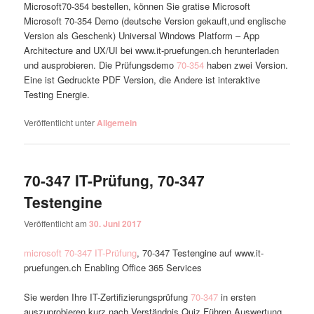
Microsoft70-354 bestellen, können Sie gratise Microsoft
Microsoft 70-354 Demo (deutsche Version gekauft,und englische
Version als Geschenk) Universal Windows Platform – App
Architecture and UX/UI bei www.it-pruefungen.ch herunterladen
und ausprobieren. Die Prüfungsdemo
70-354
haben zwei Version.
Eine ist Gedruckte PDF Version, die Andere ist interaktive
Testing Energie.
Veröffentlicht unter
Allgemein
70-347 IT-Prüfung, 70-347
Testengine
Veröffentlicht am
30. Juni 2017
microsoft 70-347 IT-Prüfung
, 70-347 Testengine auf www.it-
pruefungen.ch Enabling Office 365 Services
Sie werden Ihre IT-Zertifizierungsprüfung
70-347
in ersten
auszuprobieren kurz nach Verständnis Quiz Führen Auswertung