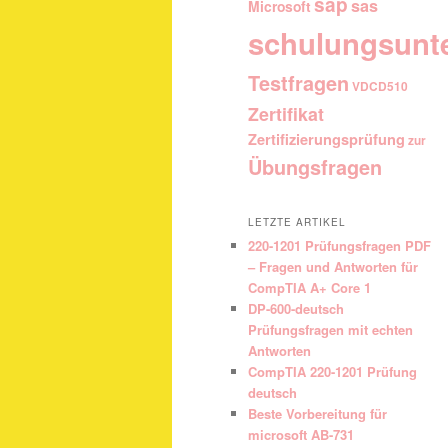
sap
sas
Microsoft
schulungsunt
Testfragen
VDCD510
Zertifikat
Zertifizierungsprüfung
zur
Übungsfragen
LETZTE ARTIKEL
220-1201 Prüfungsfragen PDF
– Fragen und Antworten für
CompTIA A+ Core 1
DP-600-deutsch
Prüfungsfragen mit echten
Antworten
CompTIA 220-1201 Prüfung
deutsch
Beste Vorbereitung für
microsoft AB-731