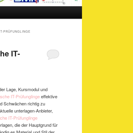
IT-PRÜFUNGLINGE
he IT-
n der Lage, Kursmodul und
sche IT-Prüfunglinge
effektive
und Schwächen richtig zu
ktuelle unterlagen-Anbieter,
che IT-Prüfunglinge
lagen, die der Hauptgrund für
ändig es Material und Stil der