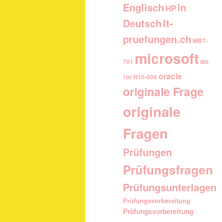
Englisch
in
HP
It-
Deutsch
pruefungen.ch
MB7-
microsoft
701
MS-
oracle
N10-006
100
originale Frage
originale
Fragen
Prüfungen
Prüfungsfragen
Prüfungsunterlagen
Prüfungsvorbereitung
Prüfungsvorbereitung