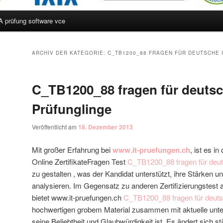
A prüfung software vce
hseln
ARCHIV DER KATEGORIE:
C_TB1200_88 FRAGEN FÜR DEUTSCHE 
C_TB1200_88 fragen für deutsc
Prüfunglinge
Veröffentlicht am
18. Dezember 2013
Mit großer Erfahrung bei
www.it-pruefungen.ch
, ist es i
Online ZertifikateFragen Test
C_TB1200_88 fragen für deut
zu gestalten , was der Kandidat unterstützt, ihre Stärken 
analysieren. Im Gegensatz zu anderen Zertifizierungstest a
bietet www.it-pruefungen.ch
C_TB1200_88 fragen für deuts
hochwertigen grobem Material zusammen mit aktuelle unter
seine Beliebtheit und Glaubwürdigkeit ist. Es ändert sich st