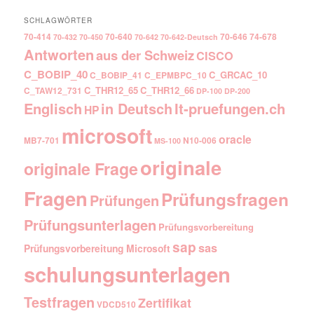
SCHLAGWÖRTER
70-414
70-640
70-646
74-678
70-432
70-450
70-642
70-642-Deutsch
Antworten
aus der Schweiz
CISCO
C_BOBIP_40
C_GRCAC_10
C_BOBIP_41
C_EPMBPC_10
C_THR12_65
C_THR12_66
C_TAW12_731
DP-100
DP-200
Englisch
It-pruefungen.ch
in Deutsch
HP
microsoft
oracle
MB7-701
N10-006
MS-100
originale
originale Frage
Fragen
Prüfungsfragen
Prüfungen
Prüfungsunterlagen
Prüfungsvorbereitung
sap
sas
Prüfungsvorbereitung Microsoft
schulungsunterlagen
Testfragen
Zertifikat
VDCD510