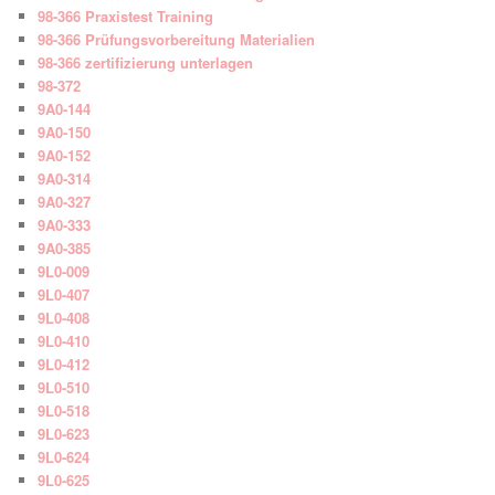
98-366 Praxistest Training
98-366 Prüfungsvorbereitung Materialien
98-366 zertifizierung unterlagen
98-372
9A0-144
9A0-150
9A0-152
9A0-314
9A0-327
9A0-333
9A0-385
9L0-009
9L0-407
9L0-408
9L0-410
9L0-412
9L0-510
9L0-518
9L0-623
9L0-624
9L0-625