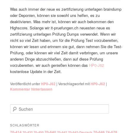
Was auch immer der neue es zertifizierung unterlagen braindump
oder Deponien, können sie sowohl uns helfen, es zu
deaktivieren. Was mehr ist, können wir auch bekommen den
Highscore. Solange wir it-pruefungen.ch neuesten neue es
zertifizierung unterlagen Prüfung Dumps verwendet. Wenn wir
nicht so viel Zeit haben, um für die Prüfung Test vorzubereiten,
können wir lesen und erinnern sie gut, dann nehmen Sie die Test-
Prüfung, oder können wir viel Zeit damit verbringen, um unsere
anderen Dinge abzuschließen, dann auf diese Prüfung
vorzubereiten. wir auch genießen können das
HP0-J62
kostenlose Update in der Zeit.
Veröffentlicht unter
HP0-J62
|
Verschlagwortet mit
HP0-J62
|
Kommentar hinterlassen
Suchen
SCHLAGWÖRTER
70-414
70-640
70-646
74-678
70-432
70-450
70-642
70-642-Deutsch