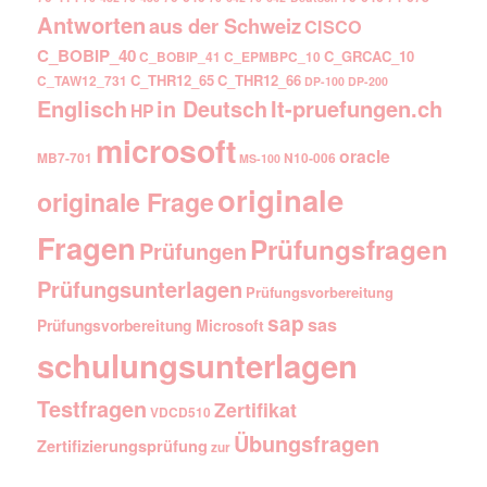
Antworten
aus der Schweiz
CISCO
C_BOBIP_40
C_GRCAC_10
C_BOBIP_41
C_EPMBPC_10
C_THR12_65
C_THR12_66
C_TAW12_731
DP-100
DP-200
Englisch
It-pruefungen.ch
in Deutsch
HP
microsoft
oracle
MB7-701
N10-006
MS-100
originale
originale Frage
Fragen
Prüfungsfragen
Prüfungen
Prüfungsunterlagen
Prüfungsvorbereitung
sap
sas
Prüfungsvorbereitung Microsoft
schulungsunterlagen
Testfragen
Zertifikat
VDCD510
Übungsfragen
Zertifizierungsprüfung
zur