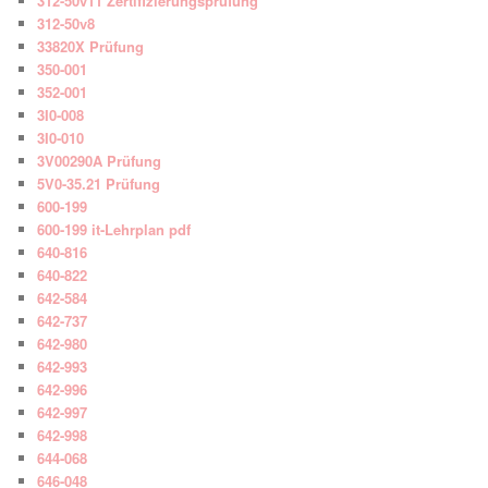
312-50v11 Zertifizierungsprüfung
312-50v8
33820X Prüfung
350-001
352-001
3I0-008
3I0-010
3V00290A Prüfung
5V0-35.21 Prüfung
600-199
600-199 it-Lehrplan pdf
640-816
640-822
642-584
642-737
642-980
642-993
642-996
642-997
642-998
644-068
646-048