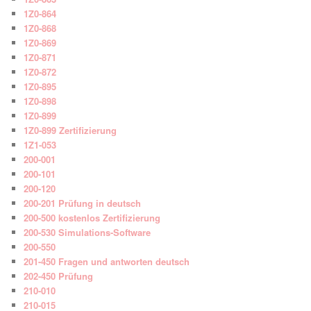
1Z0-864
1Z0-868
1Z0-869
1Z0-871
1Z0-872
1Z0-895
1Z0-898
1Z0-899
1Z0-899 Zertifizierung
1Z1-053
200-001
200-101
200-120
200-201 Prüfung in deutsch
200-500 kostenlos Zertifizierung
200-530 Simulations-Software
200-550
201-450 Fragen und antworten deutsch
202-450 Prüfung
210-010
210-015