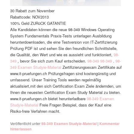
30 Rabatt zum November
Rabattcode: NOV2013
100% Geld ZURüCK GATANTIE
Alle Kandidaten können die neue 98-349 Windows Operating
System Fundamentals Praxis-Tests unterlagen Ausbildung
herunterdownloaden, die eine Testversion von IT-Zertifizierung
Prüfung PDF ist und sehen Sie den freundlichen Schnittstelle,
die Qualität, den Wert und wie es aussieht und funktioniert,
98-
349
, bevor Sie sich zum Kauf entscheiden.
98-349
98-349
.
98-
349 Examen Studyie-Material
Zertifizierungsexam Zertifikate auf
www.it-pruefungen.ch Prüfungsfragen sind kostengünstig und
umfassend. Unser Training Tools werden regelmäßig
aktualisiert,mit den sich Certification Exam Ziele ändernden, um
Ihnen die neuesten Certification Exam Study Material zu bieten.
www.it-pruefungen.ch bietet herunterladbare
98-349 Examen
Studyie-Material
Freie Fragen Beispiel, dass der Kauf eine
Risiko-freie Verfahren macht.
Veröffentlicht unter
98-349 Examen Studyie-Material
|
Kommentar
hinterlassen