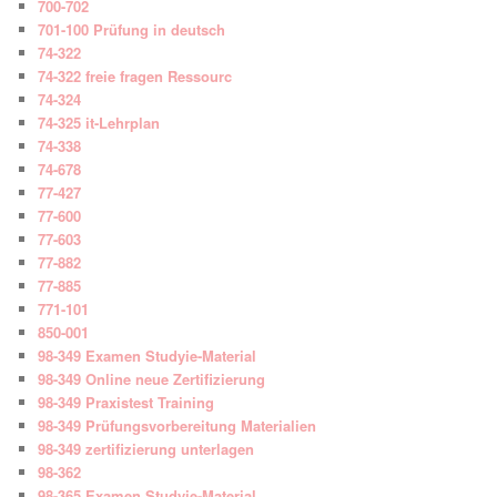
700-702
701-100 Prüfung in deutsch
74-322
74-322 freie fragen Ressourc
74-324
74-325 it-Lehrplan
74-338
74-678
77-427
77-600
77-603
77-882
77-885
771-101
850-001
98-349 Examen Studyie-Material
98-349 Online neue Zertifizierung
98-349 Praxistest Training
98-349 Prüfungsvorbereitung Materialien
98-349 zertifizierung unterlagen
98-362
98-365 Examen Studyie-Material