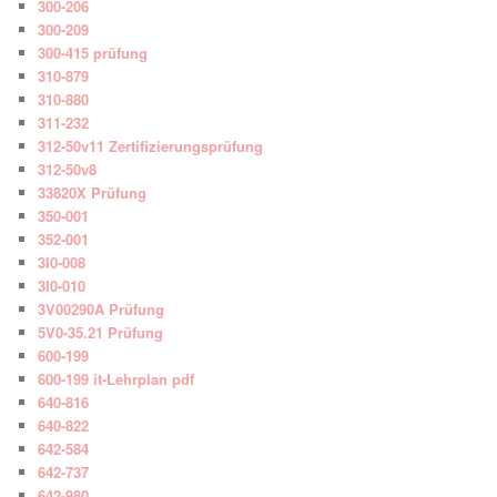
300-206
300-209
300-415 prüfung
310-879
310-880
311-232
312-50v11 Zertifizierungsprüfung
312-50v8
33820X Prüfung
350-001
352-001
3I0-008
3I0-010
3V00290A Prüfung
5V0-35.21 Prüfung
600-199
600-199 it-Lehrplan pdf
640-816
640-822
642-584
642-737
642-980