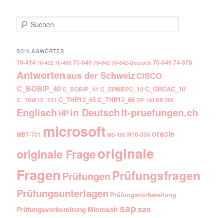
Suchen
SCHLAGWÖRTER
70-414
70-640
70-646
74-678
70-432
70-450
70-642
70-642-Deutsch
Antworten
aus der Schweiz
CISCO
C_BOBIP_40
C_GRCAC_10
C_BOBIP_41
C_EPMBPC_10
C_THR12_65
C_THR12_66
C_TAW12_731
DP-100
DP-200
Englisch
It-pruefungen.ch
in Deutsch
HP
microsoft
oracle
MB7-701
N10-006
MS-100
originale
originale Frage
Fragen
Prüfungsfragen
Prüfungen
Prüfungsunterlagen
Prüfungsvorbereitung
sap
sas
Prüfungsvorbereitung Microsoft