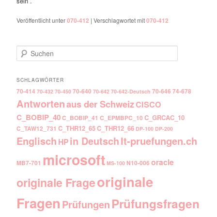
sein .
Veröffentlicht unter
070-412
|
Verschlagwortet mit
070-412
Suchen
SCHLAGWÖRTER
70-414
70-640
70-646
74-678
70-432
70-450
70-642
70-642-Deutsch
Antworten
aus der Schweiz
CISCO
C_BOBIP_40
C_GRCAC_10
C_BOBIP_41
C_EPMBPC_10
C_THR12_65
C_THR12_66
C_TAW12_731
DP-100
DP-200
Englisch
It-pruefungen.ch
in Deutsch
HP
microsoft
oracle
MB7-701
N10-006
MS-100
originale
originale Frage
Fragen
Prüfungsfragen
Prüfungen