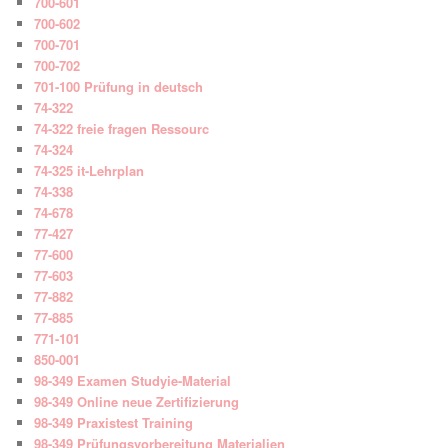
700-601
700-602
700-701
700-702
701-100 Prüfung in deutsch
74-322
74-322 freie fragen Ressourc
74-324
74-325 it-Lehrplan
74-338
74-678
77-427
77-600
77-603
77-882
77-885
771-101
850-001
98-349 Examen Studyie-Material
98-349 Online neue Zertifizierung
98-349 Praxistest Training
98-349 Prüfungsvorbereitung Materialien