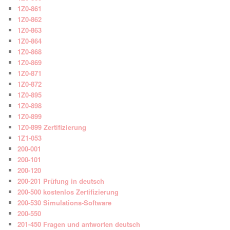
1Z0-861
1Z0-862
1Z0-863
1Z0-864
1Z0-868
1Z0-869
1Z0-871
1Z0-872
1Z0-895
1Z0-898
1Z0-899
1Z0-899 Zertifizierung
1Z1-053
200-001
200-101
200-120
200-201 Prüfung in deutsch
200-500 kostenlos Zertifizierung
200-530 Simulations-Software
200-550
201-450 Fragen und antworten deutsch