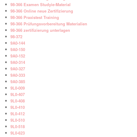
98-366 Examen Studyie-Material
98-366 Online neue Zertifizierung
98-366 Praxistest Training
98-366 Prüfungsvorbereitung Materialien
98-366 zertifizierung unterlagen
98-372
9A0-144
9A0-150
9A0-152
9A0-314
9A0-327
9A0-333
9A0-385
9L0-009
9L0-407
9L0-408
9L0-410
9L0-412
9L0-510
9L0-518
9L0-623