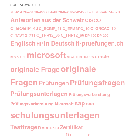
SCHLAGWÖRTER
70-414
70-640
70-646
74-678
70-432
70-450
70-642
70-642-Deutsch
Antworten
aus der Schweiz
CISCO
C_BOBIP_40
C_GRCAC_10
C_BOBIP_41
C_EPMBPC_10
C_THR12_65
C_THR12_66
C_TAW12_731
DP-100
DP-200
Englisch
It-pruefungen.ch
in Deutsch
HP
microsoft
oracle
MB7-701
N10-006
MS-100
originale
originale Frage
Fragen
Prüfungsfragen
Prüfungen
Prüfungsunterlagen
Prüfungsvorbereitung
sap
sas
Prüfungsvorbereitung Microsoft
schulungsunterlagen
Testfragen
Zertifikat
VDCD510