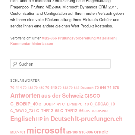
nicht über die microsoft-Zertifizierung neue Fragenkatalog
Fragenpool Prüfung MB2-866 Microsoft Dynamics CRM 2011,
Customization and Configuration auf Ihrem ersten Versuch geben
wir Ihnen eine volle Rückerstattung Ihres Einkaufs Gebühr und
sendet Ihnen eine andere gleichen Wert Produkt kostenlos.
Veröffentlicht unter
MB2-866 Prüfungsvorbereitung Materialien
|
Kommentar hinterlassen
Suchen
SCHLAGWÖRTER
70-414
70-640
70-646
74-678
70-432
70-450
70-642
70-642-Deutsch
Antworten
aus der Schweiz
CISCO
C_BOBIP_40
C_GRCAC_10
C_BOBIP_41
C_EPMBPC_10
C_THR12_65
C_THR12_66
C_TAW12_731
DP-100
DP-200
Englisch
It-pruefungen.ch
in Deutsch
HP
microsoft
oracle
MB7-701
N10-006
MS-100