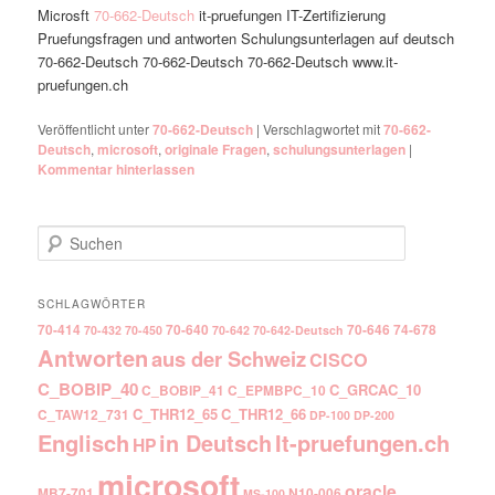
Microsft
70-662-Deutsch
it-pruefungen IT-Zertifizierung
Pruefungsfragen und antworten Schulungsunterlagen auf deutsch
70-662-Deutsch 70-662-Deutsch 70-662-Deutsch www.it-
pruefungen.ch
Veröffentlicht unter
70-662-Deutsch
|
Verschlagwortet mit
70-662-
Deutsch
,
microsoft
,
originale Fragen
,
schulungsunterlagen
|
Kommentar hinterlassen
Suchen
SCHLAGWÖRTER
70-414
70-640
70-646
74-678
70-432
70-450
70-642
70-642-Deutsch
Antworten
aus der Schweiz
CISCO
C_BOBIP_40
C_GRCAC_10
C_BOBIP_41
C_EPMBPC_10
C_THR12_65
C_THR12_66
C_TAW12_731
DP-100
DP-200
Englisch
It-pruefungen.ch
in Deutsch
HP
microsoft
oracle
MB7-701
N10-006
MS-100