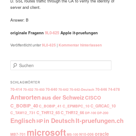
D. SSL routes traffic through the CA to verify the identity of
server and client.
Answer: B
originale Fragenn
9L0-625
Apple it-pruefungen
Veröffentlicht unter
9L0-625
|
Kommentar hinterlassen
Suchen
SCHLAGWÖRTER
70-414
70-640
70-646
74-678
70-432
70-450
70-642
70-642-Deutsch
Antworten
aus der Schweiz
CISCO
C_BOBIP_40
C_GRCAC_10
C_BOBIP_41
C_EPMBPC_10
C_THR12_65
C_THR12_66
C_TAW12_731
DP-100
DP-200
Englisch
It-pruefungen.ch
in Deutsch
HP
microsoft
oracle
MB7-701
N10-006
MS-100