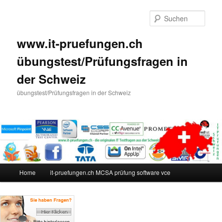
Such
www.it-pruefungen.ch
übungstest/Prüfungsfragen in
der Schweiz
übungstest/Prüfungsfragen in der Schweiz
Hauptmenü
Home
it-pruefungen.ch MCSA prüfung software vce
Zum Inhalt wechseln
Zum sekundären Inhalt wechseln