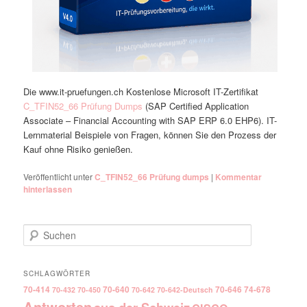
Die www.it-pruefungen.ch Kostenlose Microsoft IT-Zertifikat
C_TFIN52_66 Prüfung Dumps
(SAP Certified Application
Associate – Financial Accounting with SAP ERP 6.0 EHP6). IT-
Lernmaterial Beispiele von Fragen, können Sie den Prozess der
Kauf ohne Risiko genießen.
Veröffentlicht unter
C_TFIN52_66 Prüfung dumps
|
Kommentar
hinterlassen
Suchen
SCHLAGWÖRTER
70-414
70-640
70-646
74-678
70-432
70-450
70-642
70-642-Deutsch
Antworten