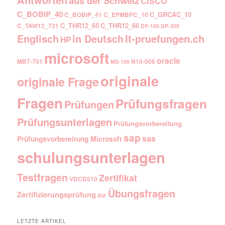
aus der Schweiz
CISCO
C_BOBIP_40
C_GRCAC_10
C_BOBIP_41
C_EPMBPC_10
C_THR12_65
C_THR12_66
C_TAW12_731
DP-100
DP-200
Englisch
It-pruefungen.ch
in Deutsch
HP
microsoft
oracle
MB7-701
N10-006
MS-100
originale
originale Frage
Fragen
Prüfungsfragen
Prüfungen
Prüfungsunterlagen
Prüfungsvorbereitung
sap
sas
Prüfungsvorbereitung Microsoft
schulungsunterlagen
Testfragen
Zertifikat
VDCD510
Übungsfragen
Zertifizierungsprüfung
zur
LETZTE ARTIKEL