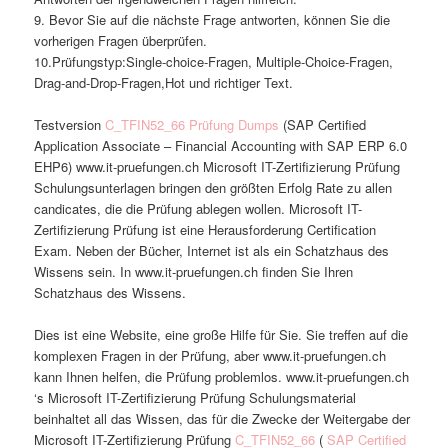
9. Bevor Sie auf die nächste Frage antworten, können Sie die
vorherigen Fragen überprüfen.
10.Prüfungstyp:Single-choice-Fragen, Multiple-Choice-Fragen,
Drag-and-Drop-Fragen,Hot und richtiger Text.
Testversion
C_TFIN52_66 Prüfung Dumps
(SAP Certified
Application Associate – Financial Accounting with SAP ERP 6.0
EHP6) www.it-pruefungen.ch Microsoft IT-Zertifizierung Prüfung
Schulungsunterlagen bringen den größten Erfolg Rate zu allen
candicates, die die Prüfung ablegen wollen. Microsoft IT-
Zertifizierung Prüfung ist eine Herausforderung Certification
Exam. Neben der Bücher, Internet ist als ein Schatzhaus des
Wissens sein. In www.it-pruefungen.ch finden Sie Ihren
Schatzhaus des Wissens.
Dies ist eine Website, eine große Hilfe für Sie. Sie treffen auf die
komplexen Fragen in der Prüfung, aber www.it-pruefungen.ch
kann Ihnen helfen, die Prüfung problemlos. www.it-pruefungen.ch
‘s Microsoft IT-Zertifizierung Prüfung Schulungsmaterial
beinhaltet all das Wissen, das für die Zwecke der Weitergabe der
Microsoft IT-Zertifizierung Prüfung
C_TFIN52_66
(
SAP Certified