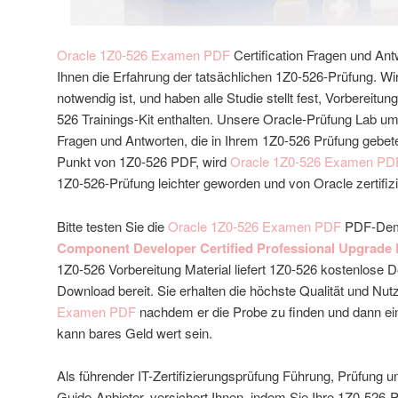
Oracle 1Z0-526 Examen PDF
Certification Fragen und Ant
Ihnen die Erfahrung der tatsächlichen 1Z0-526-Prüfung. W
notwendig ist, und haben alle Studie stellt fest, Vorbereitun
526 Trainings-Kit enthalten. Unsere Oracle-Prüfung Lab u
Fragen und Antworten, die in Ihrem 1Z0-526 Prüfung gebe
Punkt von 1Z0-526 PDF, wird
Oracle 1Z0-526 Examen PD
1Z0-526-Prüfung leichter geworden und von Oracle zertifizie
Bitte testen Sie die
Oracle 1Z0-526 Examen PDF
PDF-De
Component Developer Certified Professional Upgrade
1Z0-526 Vorbereitung Material liefert 1Z0-526 kostenlose
Download bereit. Sie erhalten die höchste Qualität und Nut
Examen PDF
nachdem er die Probe zu finden und dann ei
kann bares Geld wert sein.
Als führender IT-Zertifizierungsprüfung Führung, Prüfung u
Guide-Anbieter, versichert Ihnen, indem Sie Ihre 1Z0-526-