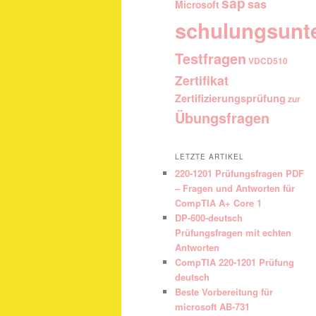
sap
sas
Microsoft
schulungsunt
Testfragen
VDCD510
Zertifikat
Zertifizierungsprüfung
zur
Übungsfragen
LETZTE ARTIKEL
220-1201 Prüfungsfragen PDF
– Fragen und Antworten für
CompTIA A+ Core 1
DP-600-deutsch
Prüfungsfragen mit echten
Antworten
CompTIA 220-1201 Prüfung
deutsch
Beste Vorbereitung für
microsoft AB-731