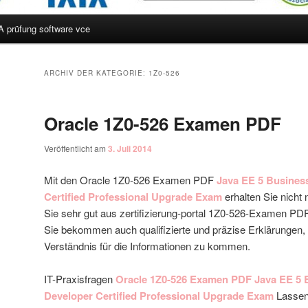
A prüfung software vce
hseln
ARCHIV DER KATEGORIE:
1Z0-526
Oracle 1Z0-526 Examen PDF
Veröffentlicht am
3. Juli 2014
Mit den Oracle 1Z0-526 Examen PDF
Java EE 5 Busine
Certified Professional Upgrade Exam
erhalten Sie nicht
Sie sehr gut aus zertifizierung-portal 1Z0-526-Examen PD
Sie bekommen auch qualifizierte und präzise Erklärungen, 
Verständnis für die Informationen zu kommen.
IT-Praxisfragen
Oracle 1Z0-526 Examen PDF
Java EE 5
Developer Certified Professional Upgrade Exam
Lassen 