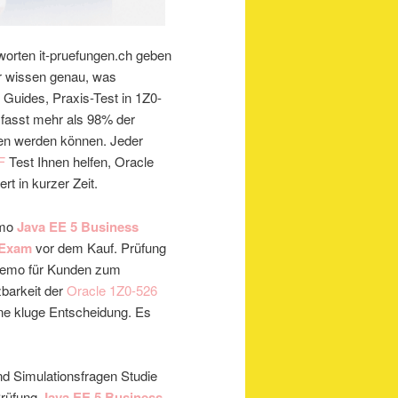
worten it-pruefungen.ch geben
ir wissen genau, was
g Guides, Praxis-Test in 1Z0-
mfasst mehr als 98% der
ten werden können. Jeder
F
Test Ihnen helfen, Oracle
rt in kurzer Zeit.
mo
Java EE 5 Business
 Exam
vor dem Kauf. Prüfung
 Demo für Kunden zum
zbarkeit der
Oracle 1Z0-526
ne kluge Entscheidung. Es
nd Simulationsfragen Studie
Prüfung
Java EE 5 Business