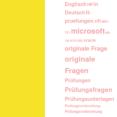
Englisch
in
HP
It-
Deutsch
pruefungen.ch
MB7-
microsoft
701
MS-
oracle
N10-006
100
originale Frage
originale
Fragen
Prüfungen
Prüfungsfragen
Prüfungsunterlagen
Prüfungsvorbereitung
Prüfungsvorbereitung