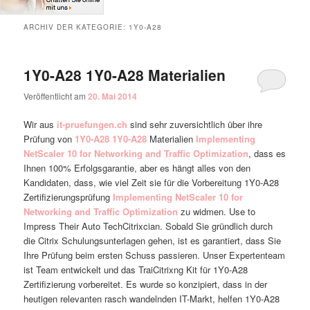
ARCHIV DER KATEGORIE:
1Y0-A28
1Y0-A28 1Y0-A28 Materialien
Veröffentlicht am
20. Mai 2014
Wir aus
it-pruefungen.ch
sind sehr zuversichtlich über ihre
Prüfung von
1Y0-A28
1Y0-A28
Materialien
Implementing
NetScaler 10 for Networking and Traffic Optimization
, dass es
Ihnen 100% Erfolgsgarantie, aber es hängt alles von den
Kandidaten, dass, wie viel Zeit sie für die Vorbereitung 1Y0-A28
Zertifizierungsprüfung
Implementing NetScaler 10 for
Networking and Traffic Optimization
zu widmen. Use to
Impress Their Auto TechCitrixcian. Sobald Sie gründlich durch
die Citrix Schulungsunterlagen gehen, ist es garantiert, dass Sie
Ihre Prüfung beim ersten Schuss passieren. Unser Expertenteam
ist Team entwickelt und das TraiCitrixng Kit für 1Y0-A28
Zertifizierung vorbereitet. Es wurde so konzipiert, dass in der
heutigen relevanten rasch wandelnden IT-Markt, helfen 1Y0-A28