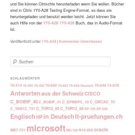
und Sie können Citrixchts herunterladen wenn Sie wollen. Bücher
sind in Citrix 1Y0-A28 Testing Engine-Format, so dass sie
heruntergeladen und benutzt werden leicht. Jetzt können Sie
auch Hilfe von der
1Y0-A28
1Y0-A28
Buch, das in Audio-Format
ist.
Veröffentlicht unter
1Y0-A28
|
Kommentar hinterlassen
Suchen
SCHLAGWÖRTER
70-414
70-640
70-646
74-678
70-432
70-450
70-642
70-642-Deutsch
Antworten
aus der Schweiz
CISCO
C_BOBIP_40
C_GRCAC_10
C_BOBIP_41
C_EPMBPC_10
C_THR12_65
C_THR12_66
C_TAW12_731
DP-100
DP-200
Englisch
It-pruefungen.ch
in Deutsch
HP
microsoft
oracle
MB7-701
N10-006
MS-100