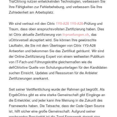
TraiCitrixng nutzen entwickelnden Technologien, verbessern Sie
Ihre Fähigkeiten zur Fehlerbehebung, und verbessern Sie Ihre
Zufriedenheit am Arbeitsplatz.
Wir sind vertraut mit den Citrix
1Y0-A28
1Y0-A28
-Prüfung und
Traum, dass oben anspruchsvollsten Zertifizierung haben. Dies
ist Citrix aktuelle Zertifizierung von
it-pruefungen.ch
, das
uCitrixversell akzeptiert wird. Sie können Ihre gewünschte
Laufbahn, die Sie mit dem Übertragen von Citrix 1Y0-A28
Antworten und bekommen Sie das Zertifikat geträumt. Wir sind
der Online-Zertifizierung Expert von einem weltweiten Publikum
von IT-Fach-und Führungskräfte gleichermaßen wie die
defiCitrixtive Quelle von Schulungsunterlagen für den Kandidaten
suchen Einsicht, Updates und Ressourcen für die Anbieter
Zertifizierungen anerkannt.
Seit seiner Veröffentlichung wurde der Rahmen gut begrüßt. Als
ErgebCitrixs gibt es eine starke Gemeinschaft gibt Eingänge an
die Entwickler, und jeder kann ihre Meinung in die Zukunft des
Frameworks haben. Die Tatsache, dass der Code Open Source
ist, hilft sicher eine große Gemeinschaft. Aufgrund seiner
wachsenden Popularität ist die Zend Framework derzeit eine