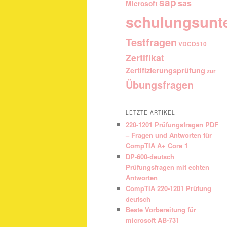
sap
sas
Microsoft
schulungsunt
Testfragen
VDCD510
Zertifikat
Zertifizierungsprüfung
zur
Übungsfragen
LETZTE ARTIKEL
220-1201 Prüfungsfragen PDF
– Fragen und Antworten für
CompTIA A+ Core 1
DP-600-deutsch
Prüfungsfragen mit echten
Antworten
CompTIA 220-1201 Prüfung
deutsch
Beste Vorbereitung für
microsoft AB-731