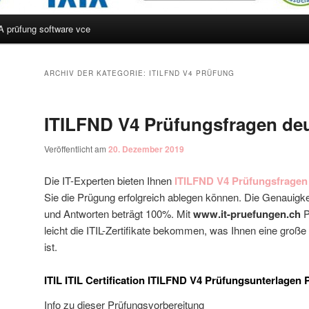
A prüfung software vce
hseln
ARCHIV DER KATEGORIE:
ITILFND V4 PRÜFUNG
ITILFND V4 Prüfungsfragen de
Veröffentlicht am
20. Dezember 2019
Die IT-Experten bieten Ihnen
ITILFND V4 Prüfungsfragen
Sie die Prügung erfolgreich ablegen können. Die Genauigk
und Antworten beträgt 100%. Mit
www.it-pruefungen.ch
P
leicht die ITIL-Zertifikate bekommen, was Ihnen eine große
ist.
ITIL ITIL Certification ITILFND V4 Prüfungsunterlagen
Info zu dieser Prüfungsvorbereitung