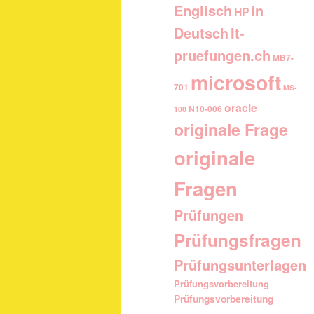
Englisch
in
HP
It-
Deutsch
pruefungen.ch
MB7-
microsoft
701
MS-
oracle
N10-006
100
originale Frage
originale
Fragen
Prüfungen
Prüfungsfragen
Prüfungsunterlagen
Prüfungsvorbereitung
Prüfungsvorbereitung