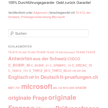
100% Durchführungsgarantie- Geld zurück Garantie!
Veröffentlicht unter
Allgemein
|
Verschlagwortet mit
70-412
,
der
Schweiz
,
Prüfungsvorbereitung Microsoft
Suchen
SCHLAGWÖRTER
70-414
70-640
70-646
74-678
70-432
70-450
70-642
70-642-Deutsch
Antworten
aus der Schweiz
CISCO
C_BOBIP_40
C_GRCAC_10
C_BOBIP_41
C_EPMBPC_10
C_THR12_65
C_THR12_66
C_TAW12_731
DP-100
DP-200
Englisch
It-pruefungen.ch
in Deutsch
HP
microsoft
oracle
MB7-701
N10-006
MS-100
originale
originale Frage
Fragen
Prüfungsfragen