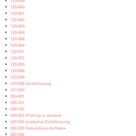
1Z0-859
1Z0-860
1Z0-861
1Z0-862
1Z0-863
1Z0-864
1Z0-868
1Z0-869
1Z0-871
1Z0-872
1Z0-895
1Z0-898
1Z0-899
1Z0-899 Zertifizierung
1Z1-053
200-001
200-101
200-120
200-201 Prüfung in deutsch
200-500 kostenlos Zertifizierung
200-530 Simulations-Software
200-550