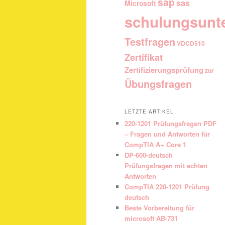
sap
sas
Microsoft
schulungsunt
Testfragen
VDCD510
Zertifikat
Zertifizierungsprüfung
zur
Übungsfragen
LETZTE ARTIKEL
220-1201 Prüfungsfragen PDF
– Fragen und Antworten für
CompTIA A+ Core 1
DP-600-deutsch
Prüfungsfragen mit echten
Antworten
CompTIA 220-1201 Prüfung
deutsch
Beste Vorbereitung für
microsoft AB-731