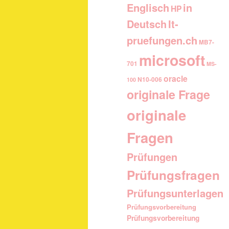
Englisch
in
HP
It-
Deutsch
pruefungen.ch
MB7-
microsoft
701
MS-
oracle
N10-006
100
originale Frage
originale
Fragen
Prüfungen
Prüfungsfragen
Prüfungsunterlagen
Prüfungsvorbereitung
Prüfungsvorbereitung