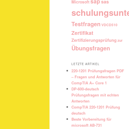
sap
sas
Microsoft
schulungsunt
Testfragen
VDCD510
Zertifikat
Zertifizierungsprüfung
zur
Übungsfragen
LETZTE ARTIKEL
220-1201 Prüfungsfragen PDF
– Fragen und Antworten für
CompTIA A+ Core 1
DP-600-deutsch
Prüfungsfragen mit echten
Antworten
CompTIA 220-1201 Prüfung
deutsch
Beste Vorbereitung für
microsoft AB-731