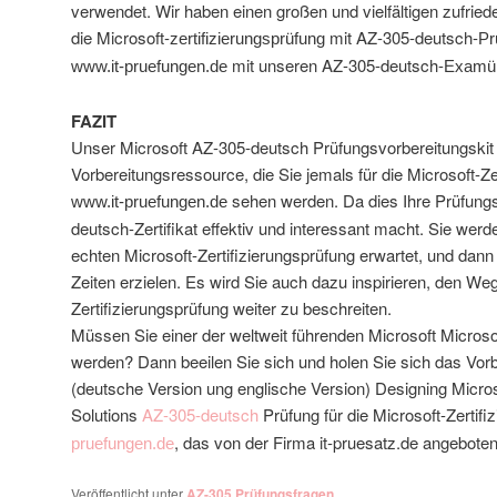
verwendet. Wir haben einen großen und vielfältigen zufri
die Microsoft-
mit AZ-305-deutsch-
zertifizierungsprüfung
Pr
mit unseren AZ-305-deutsch-
www.it-pruefungen.de
Examü
FAZIT
Unser Microsoft AZ-305-deutsch Prüfungsvorbereitungskit i
Vorbereitungsressource, die Sie jemals für die Microsoft-Ze
sehen werden. Da dies Ihre Prüfungs
www.it-pruefungen.de
deutsch-Zertifikat effektiv und interessant macht. Sie werd
echten Microsoft-Zertifizierungsprüfung erwartet, und dann
Zeiten erzielen. Es wird Sie auch dazu inspirieren, den Weg
Zertifizierungsprüfung weiter zu beschreiten.
Müssen Sie einer der weltweit führenden Microsoft Microsof
werden? Dann beeilen Sie sich und holen Sie sich das Vorb
(deutsche Version ung englische Version) Designing Micros
Solutions
AZ-305-deutsch
Prüfung für die Microsoft-Zertif
, das von der Firma it-pruesatz.de angeboten
pruefungen.de
Veröffentlicht unter
AZ-305 Prüfungsfragen