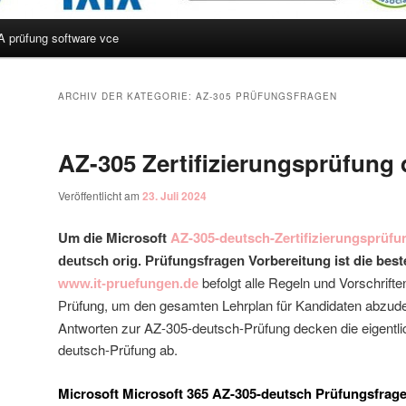
A prüfung software vce
hseln
ARCHIV DER KATEGORIE:
AZ-305 PRÜFUNGSFRAGEN
AZ-305 Zertifizierungsprüfung
Veröffentlicht am
23. Juli 2024
Um die Microsoft
AZ-305-deutsch-Zertifizierungsprüfu
Vorbereitung ist die best
deutsch orig. Prüfungsfragen
befolgt alle Regeln und Vorschrift
www.it-pruefungen.de
, um den gesamten Lehrplan für Kandidaten abzud
Prüfung
Antworten zur AZ-305-deutsch-Prüfung decken die eigentl
deutsch-Prüfung ab.
Microsoft Microsoft 365 AZ-305-deutsch Prüfungsfrag