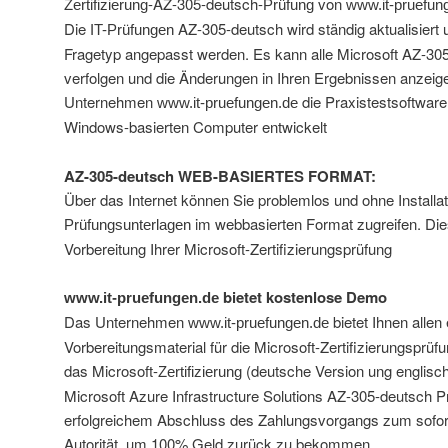
-AZ-305-deutsch-
von
Zertifizierung
Prüfung
www.it-pruefun
Die
AZ-305-deutsch wird ständig aktualisiert 
IT-Prüfungen
Fragetyp angepasst werden. Es kann alle Microsoft AZ-3
verfolgen und die Änderungen in Ihren Ergebnissen anzei
Unternehmen
die Praxistestsoftware
www.it-pruefungen.de
Windows-basierten Computer entwickelt
AZ-305-deutsch WEB-BASIERTES FORMAT:
Über das Internet können Sie problemlos und ohne Installa
im webbasierten Format zugreifen. Dies 
Prüfungsunterlagen
Vorbereitung Ihrer Microsoft-Zertifizierungsprüfung
bietet kostenlose Demo
www.it-pruefungen.de
Das Unternehmen
bietet Ihnen alle
www.it-pruefungen.de
Vorbereitungsmaterial für die Microsoft-Zertifizierungsprüfu
das Microsoft-
(deutsche Version ung englisch
Zertifizierung
Microsoft Azure Infrastructure Solutions AZ-305-deutsch P
erfolgreichem Abschluss des Zahlungsvorgangs zum sofor
Autorität, um 100% Geld zurück zu bekommen