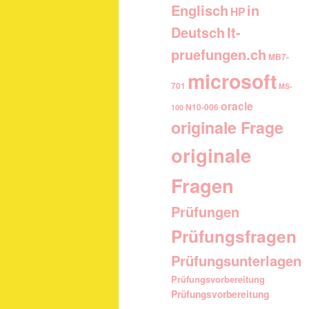
Englisch
in
HP
It-
Deutsch
pruefungen.ch
MB7-
microsoft
701
MS-
oracle
N10-006
100
originale Frage
originale
Fragen
Prüfungen
Prüfungsfragen
Prüfungsunterlagen
Prüfungsvorbereitung
Prüfungsvorbereitung