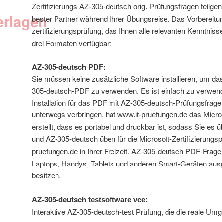
s
teilge
Zertifizierung
AZ-305-deutsch orig. Prüfungsfragen
erlagen
bester Partner während Ihrer Übungsreise. Das Vorbereitung
, das Ihnen alle relevanten Kenntnisse 
zertifizierungsprüfung
drei Formaten verfügbar:
AZ-305-deutsch PDF:
Sie müssen keine zusätzliche Software installieren, um das
305-deutsch-PDF zu verwenden. Es ist einfach zu verwend
Installation für das PDF mit AZ-305-deutsch-Prüfungsfragen.
unterwegs verbringen, hat
das Micro
www.it-pruefungen.de
erstellt, dass es portabel und druckbar ist, sodass Sie es 
und AZ-305-deutsch üben für die Microsoft-Zertifizierungs
in Ihrer Freizeit. AZ-305-deutsch PDF-Frag
pruefungen.de
Laptops, Handys, Tablets und anderen Smart-Geräten ausg
besitzen.
AZ-305-deutsch
:
testsoftware vce
Interaktive AZ-305-deutsch-
, die die reale Um
test Prüfung