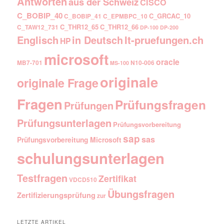
Antworten
aus der Schweiz
CISCO
C_BOBIP_40
C_GRCAC_10
C_BOBIP_41
C_EPMBPC_10
C_THR12_65
C_THR12_66
C_TAW12_731
DP-100
DP-200
Englisch
It-pruefungen.ch
in Deutsch
HP
microsoft
oracle
MB7-701
N10-006
MS-100
originale
originale Frage
Fragen
Prüfungsfragen
Prüfungen
Prüfungsunterlagen
Prüfungsvorbereitung
sap
sas
Prüfungsvorbereitung Microsoft
schulungsunterlagen
Testfragen
Zertifikat
VDCD510
Übungsfragen
Zertifizierungsprüfung
zur
LETZTE ARTIKEL