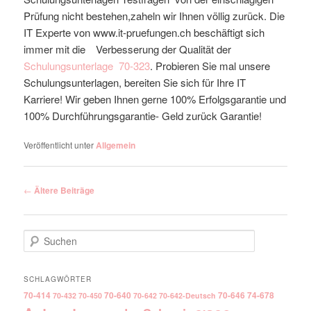
Prüfung nicht bestehen,zaheln wir Ihnen völlig zurück. Die
IT Experte von www.it-pruefungen.ch beschäftigt sich
immer mit die Verbesserung der Qualität der
Schulungsunterlage
70-323
. Probieren Sie mal unsere
Schulungsunterlagen, bereiten Sie sich für Ihre IT
Karriere! Wir geben Ihnen gerne 100% Erfolgsgarantie und
100% Durchführungsgarantie- Geld zurück Garantie!
Veröffentlicht unter
Allgemein
Artikelnavigation
←
Ältere Beiträge
Suchen
SCHLAGWÖRTER
70-414
70-640
70-646
74-678
70-432
70-450
70-642
70-642-Deutsch