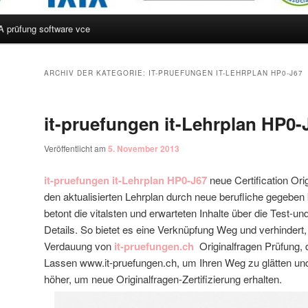
A prüfung software vce
hseln
ARCHIV DER KATEGORIE:
IT-PRUEFUNGEN IT-LEHRPLAN HP0-J67
it-pruefungen it-Lehrplan HP0-
Veröffentlicht am
5. November 2013
it-pruefungen it-Lehrplan HP0-J67
neue Certification Ori
den aktualisierten Lehrplan durch neue berufliche gegeben 
betont die vitalsten und erwarteten Inhalte über die Test-un
Details. So bietet es eine Verknüpfung Weg und verhindert
Verdauung von
it-pruefungen.ch
Originalfragen Prüfung, di
Lassen www.it-pruefungen.ch, um Ihren Weg zu glätten un
höher, um neue Originalfragen-Zertifizierung erhalten.