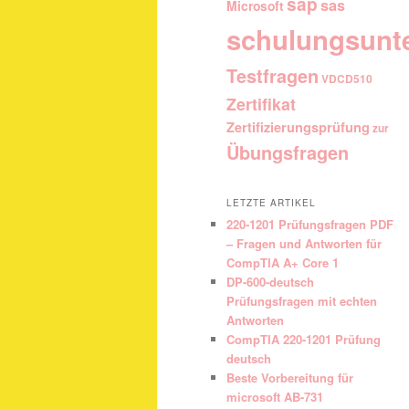
sap
sas
Microsoft
schulungsunt
Testfragen
VDCD510
Zertifikat
Zertifizierungsprüfung
zur
Übungsfragen
LETZTE ARTIKEL
220-1201 Prüfungsfragen PDF
– Fragen und Antworten für
CompTIA A+ Core 1
DP-600-deutsch
Prüfungsfragen mit echten
Antworten
CompTIA 220-1201 Prüfung
deutsch
Beste Vorbereitung für
microsoft AB-731