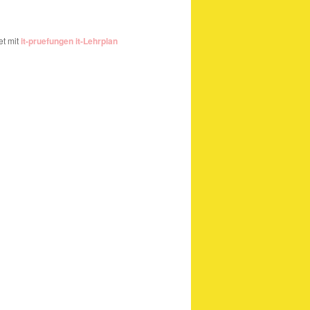
t mit
it-pruefungen it-Lehrplan