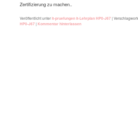
Zertifizierung zu machen..
Veröffentlicht unter
it-pruefungen it-Lehrplan HP0-J67
|
Verschlagworte
HP0-J67
|
Kommentar hinterlassen