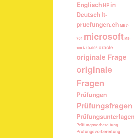
Englisch
in
HP
It-
Deutsch
pruefungen.ch
MB7-
microsoft
701
MS-
oracle
N10-006
100
originale Frage
originale
Fragen
Prüfungen
Prüfungsfragen
Prüfungsunterlagen
Prüfungsvorbereitung
Prüfungsvorbereitung