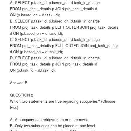
A. SELECT p.task_id, p.based_on, d.task_in_charge
FROM proj_task_details p JOIN proj_task_details d
ON (p.based_on = d.task_id);
B. SELECT p.task_id, p.based_on, d.task_in_charge
FROM proj_task_details p LEFT OUTER JOIN proj_task_details
d ON (p.based_on = d.task_id);
C. SELECT p.task_id, p.based_on, d.task_in_charge
FROM proj_task_details p FULL OUTER JOIN proj_task_details
d ON (p.based_on = d.task_id);
D. SELECT p.task_id, p.based_on, d.task_in_charge
FROM proj_task_details p JOIN proj_task_details d
ON (p.task_id = d.task_id);
Answer: B
QUESTION 2
Which two statements are true regarding subqueries? (Choose
two.)
A. A subquery can retrieve zero or more rows.
B. Only two subqueries can be placed at one level.