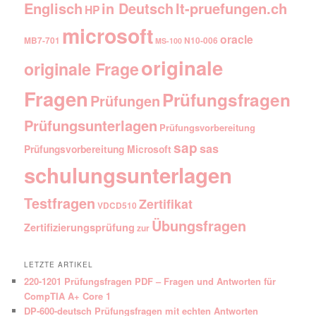
Englisch
It-pruefungen.ch
in Deutsch
HP
microsoft
oracle
MB7-701
N10-006
MS-100
originale
originale Frage
Fragen
Prüfungsfragen
Prüfungen
Prüfungsunterlagen
Prüfungsvorbereitung
sap
sas
Prüfungsvorbereitung Microsoft
schulungsunterlagen
Testfragen
Zertifikat
VDCD510
Übungsfragen
Zertifizierungsprüfung
zur
LETZTE ARTIKEL
220-1201 Prüfungsfragen PDF – Fragen und Antworten für
CompTIA A+ Core 1
DP-600-deutsch Prüfungsfragen mit echten Antworten