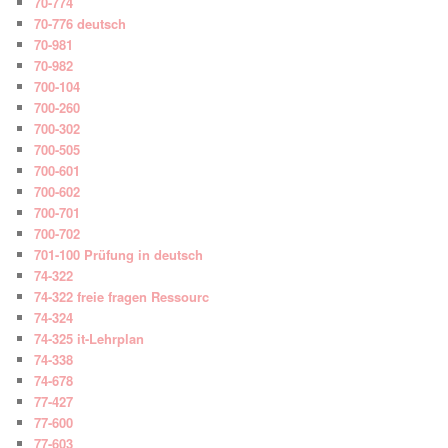
70-774
70-776 deutsch
70-981
70-982
700-104
700-260
700-302
700-505
700-601
700-602
700-701
700-702
701-100 Prüfung in deutsch
74-322
74-322 freie fragen Ressourc
74-324
74-325 it-Lehrplan
74-338
74-678
77-427
77-600
77-603