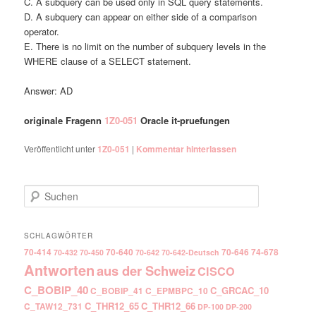
C. A subquery can be used only in SQL query statements.
D. A subquery can appear on either side of a comparison
operator.
E. There is no limit on the number of subquery levels in the
WHERE clause of a SELECT statement.
Answer: AD
originale Fragenn
1Z0-051
Oracle it-pruefungen
Veröffentlicht unter
1Z0-051
|
Kommentar hinterlassen
Suchen
SCHLAGWÖRTER
70-414
70-640
70-646
74-678
70-432
70-450
70-642
70-642-Deutsch
Antworten
aus der Schweiz
CISCO
C_BOBIP_40
C_GRCAC_10
C_BOBIP_41
C_EPMBPC_10
C_THR12_65
C_THR12_66
C_TAW12_731
DP-100
DP-200