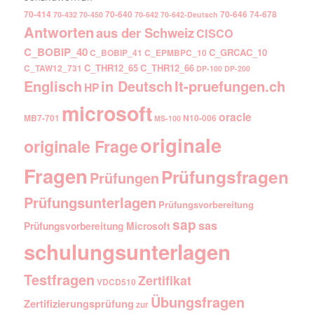
70-414
70-640
70-646
74-678
70-432
70-450
70-642
70-642-Deutsch
Antworten
aus der Schweiz
CISCO
C_BOBIP_40
C_GRCAC_10
C_BOBIP_41
C_EPMBPC_10
C_THR12_65
C_THR12_66
C_TAW12_731
DP-100
DP-200
Englisch
It-pruefungen.ch
in Deutsch
HP
microsoft
oracle
MB7-701
N10-006
MS-100
originale
originale Frage
Fragen
Prüfungsfragen
Prüfungen
Prüfungsunterlagen
Prüfungsvorbereitung
sap
sas
Prüfungsvorbereitung Microsoft
schulungsunterlagen
Testfragen
Zertifikat
VDCD510
Übungsfragen
Zertifizierungsprüfung
zur