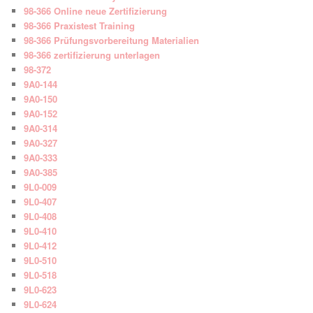
98-366 Online neue Zertifizierung
98-366 Praxistest Training
98-366 Prüfungsvorbereitung Materialien
98-366 zertifizierung unterlagen
98-372
9A0-144
9A0-150
9A0-152
9A0-314
9A0-327
9A0-333
9A0-385
9L0-009
9L0-407
9L0-408
9L0-410
9L0-412
9L0-510
9L0-518
9L0-623
9L0-624