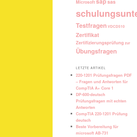
sap
sas
Microsoft
schulungsunt
Testfragen
VDCD510
Zertifikat
Zertifizierungsprüfung
zur
Übungsfragen
LETZTE ARTIKEL
220-1201 Prüfungsfragen PDF
– Fragen und Antworten für
CompTIA A+ Core 1
DP-600-deutsch
Prüfungsfragen mit echten
Antworten
CompTIA 220-1201 Prüfung
deutsch
Beste Vorbereitung für
microsoft AB-731