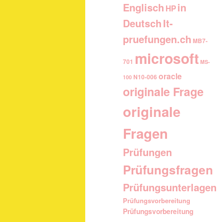
Englisch
in
HP
It-
Deutsch
pruefungen.ch
MB7-
microsoft
701
MS-
oracle
N10-006
100
originale Frage
originale
Fragen
Prüfungen
Prüfungsfragen
Prüfungsunterlagen
Prüfungsvorbereitung
Prüfungsvorbereitung