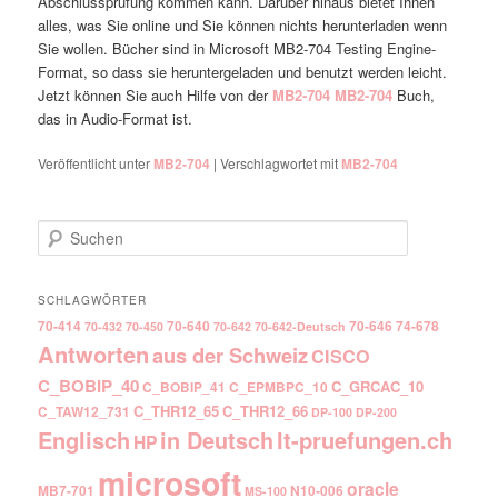
Abschlussprüfung kommen kann. Darüber hinaus bietet Ihnen
alles, was Sie online und Sie können nichts herunterladen wenn
Sie wollen. Bücher sind in Microsoft MB2-704 Testing Engine-
Format, so dass sie heruntergeladen und benutzt werden leicht.
Jetzt können Sie auch Hilfe von der
MB2-704
MB2-704
Buch,
das in Audio-Format ist.
Veröffentlicht unter
MB2-704
|
Verschlagwortet mit
MB2-704
Suchen
SCHLAGWÖRTER
70-414
70-640
70-646
74-678
70-432
70-450
70-642
70-642-Deutsch
Antworten
aus der Schweiz
CISCO
C_BOBIP_40
C_GRCAC_10
C_BOBIP_41
C_EPMBPC_10
C_THR12_65
C_THR12_66
C_TAW12_731
DP-100
DP-200
Englisch
It-pruefungen.ch
in Deutsch
HP
microsoft
oracle
MB7-701
N10-006
MS-100