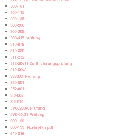
300-101
300-115
300-135
300-206
300-209
300-415 prüfung
310-879
310-880
311-232
312-50v11 Zertifizierungsprüfung
312-50v8
33820X Prüfung
350-001
352-001
3I0-008
3I0-010
3V00290A Prüfung
5V0-35.21 Prüfung
600-199
600-199 it-Lehrplan pdf
640-816