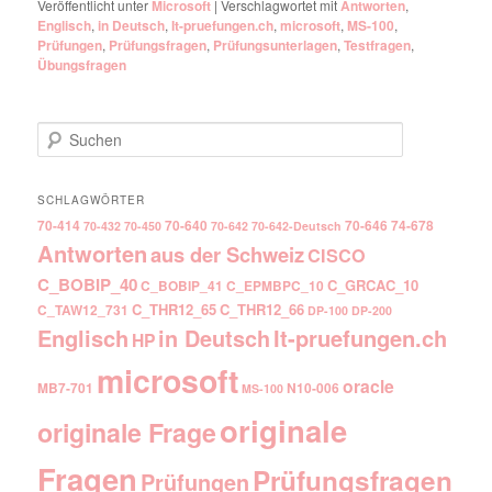
Veröffentlicht unter
Microsoft
|
Verschlagwortet mit
Antworten
,
Englisch
,
in Deutsch
,
It-pruefungen.ch
,
microsoft
,
MS-100
,
Prüfungen
,
Prüfungsfragen
,
Prüfungsunterlagen
,
Testfragen
,
Übungsfragen
Suchen
SCHLAGWÖRTER
70-414
70-640
70-646
74-678
70-432
70-450
70-642
70-642-Deutsch
Antworten
aus der Schweiz
CISCO
C_BOBIP_40
C_GRCAC_10
C_BOBIP_41
C_EPMBPC_10
C_THR12_65
C_THR12_66
C_TAW12_731
DP-100
DP-200
Englisch
It-pruefungen.ch
in Deutsch
HP
microsoft
oracle
MB7-701
N10-006
MS-100
originale
originale Frage
Fragen
Prüfungsfragen
Prüfungen