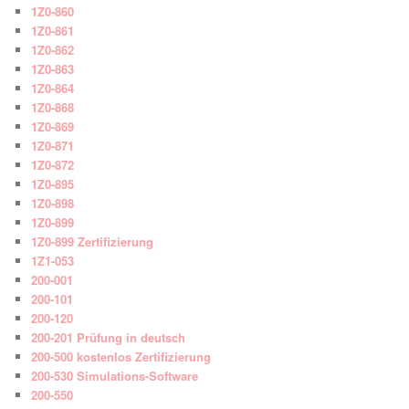
1Z0-860
1Z0-861
1Z0-862
1Z0-863
1Z0-864
1Z0-868
1Z0-869
1Z0-871
1Z0-872
1Z0-895
1Z0-898
1Z0-899
1Z0-899 Zertifizierung
1Z1-053
200-001
200-101
200-120
200-201 Prüfung in deutsch
200-500 kostenlos Zertifizierung
200-530 Simulations-Software
200-550