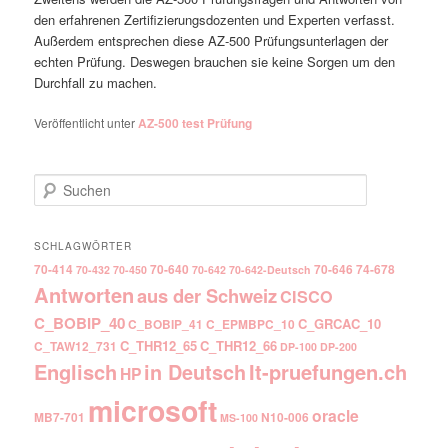
den erfahrenen Zertifizierungsdozenten und Experten verfasst.
Außerdem entsprechen diese AZ-500 Prüfungsunterlagen der
echten Prüfung. Deswegen brauchen sie keine Sorgen um den
Durchfall zu machen.
Veröffentlicht unter
AZ-500 test Prüfung
Suchen
SCHLAGWÖRTER
70-414
70-640
70-646
74-678
70-432
70-450
70-642
70-642-Deutsch
Antworten
aus der Schweiz
CISCO
C_BOBIP_40
C_GRCAC_10
C_BOBIP_41
C_EPMBPC_10
C_THR12_65
C_THR12_66
C_TAW12_731
DP-100
DP-200
Englisch
It-pruefungen.ch
in Deutsch
HP
microsoft
oracle
MB7-701
N10-006
MS-100