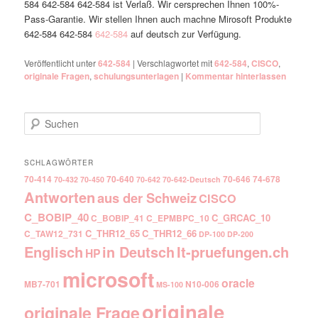
584 642-584 642-584 ist Verlaß. Wir cersprechen Ihnen 100%-
Pass-Garantie. Wir stellen Ihnen auch machne Mirosoft Produkte
642-584 642-584
642-584
auf deutsch zur Verfügung.
Veröffentlicht unter
642-584
|
Verschlagwortet mit
642-584
,
CISCO
,
originale Fragen
,
schulungsunterlagen
|
Kommentar hinterlassen
Suchen
SCHLAGWÖRTER
70-414
70-640
70-646
74-678
70-432
70-450
70-642
70-642-Deutsch
Antworten
aus der Schweiz
CISCO
C_BOBIP_40
C_GRCAC_10
C_BOBIP_41
C_EPMBPC_10
C_THR12_65
C_THR12_66
C_TAW12_731
DP-100
DP-200
Englisch
It-pruefungen.ch
in Deutsch
HP
microsoft
oracle
MB7-701
N10-006
MS-100
originale
originale Frage