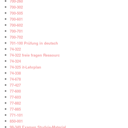
700-260
700-302
700-505
700-601
700-602
700-701
700-702
701-100 Prüfung in deutsch
74-322
74-322 freie fragen Ressourc
74-324
74-325 it-Lehrplan
74-338
74-678
77-427
77-600
77-603
77-882
77-885
771-101
850-001
98-349 Examen Studyie-Material