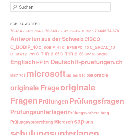
Suchen
SCHLAGWÖRTER
70-414
70-640
70-646
74-678
70-432
70-450
70-642
70-642-Deutsch
Antworten
aus der Schweiz
CISCO
C_BOBIP_40
C_GRCAC_10
C_BOBIP_41
C_EPMBPC_10
C_THR12_65
C_THR12_66
C_TAW12_731
DP-100
DP-200
Englisch
It-pruefungen.ch
in Deutsch
HP
microsoft
oracle
MB7-701
N10-006
MS-100
originale
originale Frage
Fragen
Prüfungsfragen
Prüfungen
Prüfungsunterlagen
Prüfungsvorbereitung
sap
sas
Prüfungsvorbereitung Microsoft
schulungsunterlagen