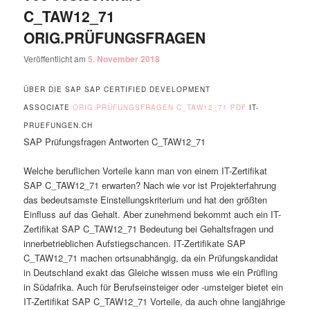
C_TAW12_71
ORIG.PRÜFUNGSFRAGEN
Veröffentlicht am
5. November 2018
ÜBER DIE SAP SAP CERTIFIED DEVELOPMENT
ASSOCIATE
ORIG.PRÜFUNGSFRAGEN C_TAW12_71 PDF
IT-
PRUEFUNGEN.CH
SAP Prüfungsfragen Antworten C_TAW12_71
Welche beruflichen Vorteile kann man von einem IT-Zertifikat
SAP C_TAW12_71 erwarten? Nach wie vor ist Projekterfahrung
das bedeutsamste Einstellungskriterium und hat den größten
Einfluss auf das Gehalt. Aber zunehmend bekommt auch ein IT-
Zertifikat SAP C_TAW12_71 Bedeutung bei Gehaltsfragen und
innerbetrieblichen Aufstiegschancen. IT-Zertifikate SAP
C_TAW12_71 machen ortsunabhängig, da ein Prüfungskandidat
in Deutschland exakt das Gleiche wissen muss wie ein Prüfling
in Südafrika. Auch für Berufseinsteiger oder -umsteiger bietet ein
IT-Zertifikat SAP C_TAW12_71 Vorteile, da auch ohne langjährige