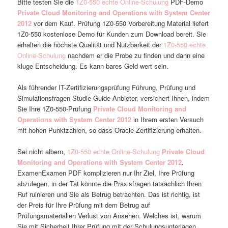
Bitte testen Sie die
1Z0-550 echte Online-Schulung
PDF-Demo
Private Cloud Monitoring and Operations with System Center
2012
vor dem Kauf. Prüfung 1Z0-550 Vorbereitung Material liefert
1Z0-550 kostenlose Demo für Kunden zum Download bereit. Sie
erhalten die höchste Qualität und Nutzbarkeit der
1Z0-550 echte
Online-Schulung
nachdem er die Probe zu finden und dann eine
kluge Entscheidung. Es kann bares Geld wert sein.
Als führender IT-Zertifizierungsprüfung Führung, Prüfung und
Simulationsfragen Studie Guide-Anbieter, versichert Ihnen, indem
Sie Ihre 1Z0-550-Prüfung
Private Cloud Monitoring and
Operations with System Center 2012
in Ihrem ersten Versuch
mit hohen Punktzahlen, so dass Oracle Zertifizierung erhalten.
Sei nicht albern,
1Z0-550 echte Online-Schulung
Private Cloud
Monitoring and Operations with System Center 2012
.
ExamenExamen PDF komplizieren nur Ihr Ziel, Ihre Prüfung
abzulegen, in der Tat könnte die Praxisfragen tatsächlich Ihren
Ruf ruinieren und Sie als Betrug betrachten. Das ist richtig, ist
der Preis für Ihre Prüfung mit dem Betrug auf
Prüfungsmaterialien Verlust von Ansehen. Welches ist, warum
Sie mit Sicherheit Ihrer Prüfung mit der Schulungsunterlagen