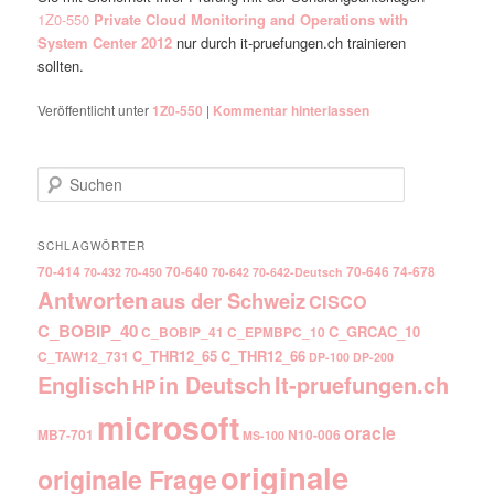
1Z0-550
Private Cloud Monitoring and Operations with
System Center 2012
nur durch it-pruefungen.ch trainieren
sollten.
Veröffentlicht unter
1Z0-550
|
Kommentar hinterlassen
Suchen
SCHLAGWÖRTER
70-414
70-640
70-646
74-678
70-432
70-450
70-642
70-642-Deutsch
Antworten
aus der Schweiz
CISCO
C_BOBIP_40
C_GRCAC_10
C_BOBIP_41
C_EPMBPC_10
C_THR12_65
C_THR12_66
C_TAW12_731
DP-100
DP-200
Englisch
It-pruefungen.ch
in Deutsch
HP
microsoft
oracle
MB7-701
N10-006
MS-100
originale
originale Frage