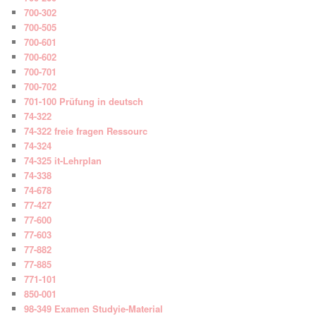
700-302
700-505
700-601
700-602
700-701
700-702
701-100 Prüfung in deutsch
74-322
74-322 freie fragen Ressourc
74-324
74-325 it-Lehrplan
74-338
74-678
77-427
77-600
77-603
77-882
77-885
771-101
850-001
98-349 Examen Studyie-Material