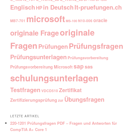
Englisch
It-pruefungen.ch
in Deutsch
HP
microsoft
oracle
MB7-701
N10-006
MS-100
originale
originale Frage
Fragen
Prüfungsfragen
Prüfungen
Prüfungsunterlagen
Prüfungsvorbereitung
sap
sas
Prüfungsvorbereitung Microsoft
schulungsunterlagen
Testfragen
Zertifikat
VDCD510
Übungsfragen
Zertifizierungsprüfung
zur
LETZTE ARTIKEL
220-1201 Prüfungsfragen PDF – Fragen und Antworten für
CompTIA A+ Core 1