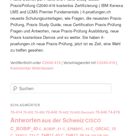
PraxisPrüfung C2040-416 kostenlos Zertifizierung ( IBM Kenexa
LMS and LCMS Premier Fundamentals ) it-pruefungen.ch
neueste Schulungsunterlagen, wie Fragen, die neuesten Praxis-
Prüfung, Praxis Study Guide, neue Certification Praxis-Prüfung
Fragen und Antworten, neue Praxis-Prüfung Ausbildung, neue
Praxis kostenlose Demos und so weiter. Sie haben it-
pruefungen.ch neue Praxis-Prüfung, jetzt ist es Zeit, eine Wahl
zu treffen gesehen.
Veröffentlicht unter
C2040-416
|
Verschlagwortet mit
C2040-416
|
Kommentar hinterlassen
Suchen
SCHLAGWÖRTER
70-414
70-640
70-646
74-678
70-432
70-450
70-642
70-642-Deutsch
Antworten
aus der Schweiz
CISCO
C_BOBIP_40
C_GRCAC_10
C_BOBIP_41
C_EPMBPC_10
C_THR12_65
C_THR12_66
C_TAW12_731
DP-100
DP-200