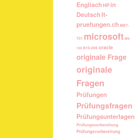
Englisch
in
HP
It-
Deutsch
pruefungen.ch
MB7-
microsoft
701
MS-
oracle
N10-006
100
originale Frage
originale
Fragen
Prüfungen
Prüfungsfragen
Prüfungsunterlagen
Prüfungsvorbereitung
Prüfungsvorbereitung