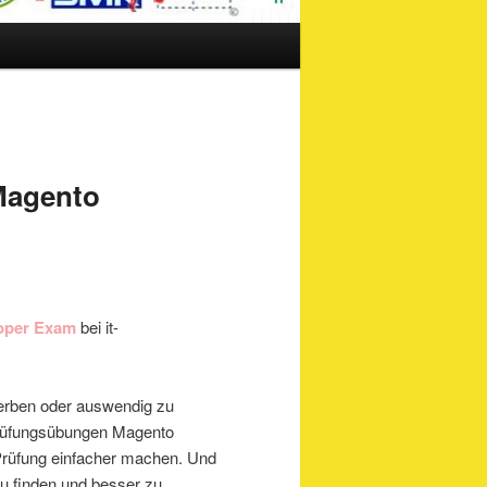
Magento
loper Exam
bei it-
erben oder auswendig zu
Prüfungsübungen Magento
 Prüfung einfacher machen. Und
zu finden und besser zu