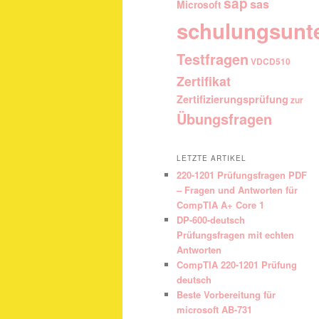
sap
sas
Microsoft
schulungsunt
Testfragen
VDCD510
Zertifikat
Zertifizierungsprüfung
zur
Übungsfragen
LETZTE ARTIKEL
220-1201 Prüfungsfragen PDF
– Fragen und Antworten für
CompTIA A+ Core 1
DP-600-deutsch
Prüfungsfragen mit echten
Antworten
CompTIA 220-1201 Prüfung
deutsch
Beste Vorbereitung für
microsoft AB-731