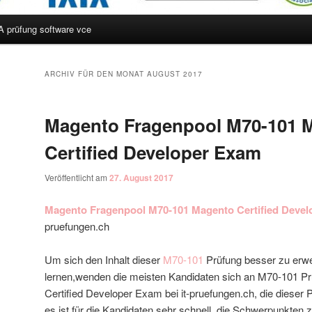
A prüfung software vce
hseln
ARCHIV FÜR DEN MONAT
AUGUST 2017
Magento Fragenpool M70-101 
Certified Developer Exam
Veröffentlicht am
27. August 2017
Magento Fragenpool M70-101 Magento Certified Deve
pruefungen.ch
Um sich den Inhalt dieser
M70-101
Prüfung besser zu erw
lernen,wenden die meisten Kandidaten sich an M70-101 
Certified Developer Exam bei it-pruefungen.ch, die dieser
es ist für die Kandidaten sehr schnell, die Schwerpunkten 