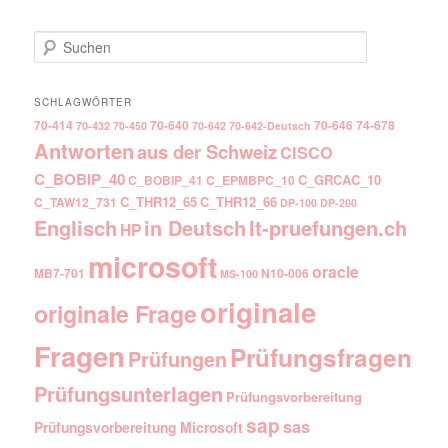
Suchen
SCHLAGWÖRTER
70-414
70-640
70-646
74-678
70-432
70-450
70-642
70-642-Deutsch
Antworten
aus der Schweiz
CISCO
C_BOBIP_40
C_GRCAC_10
C_BOBIP_41
C_EPMBPC_10
C_THR12_65
C_THR12_66
C_TAW12_731
DP-100
DP-200
Englisch
It-pruefungen.ch
in Deutsch
HP
microsoft
oracle
MB7-701
N10-006
MS-100
originale
originale Frage
Fragen
Prüfungsfragen
Prüfungen
Prüfungsunterlagen
Prüfungsvorbereitung
sap
sas
Prüfungsvorbereitung Microsoft