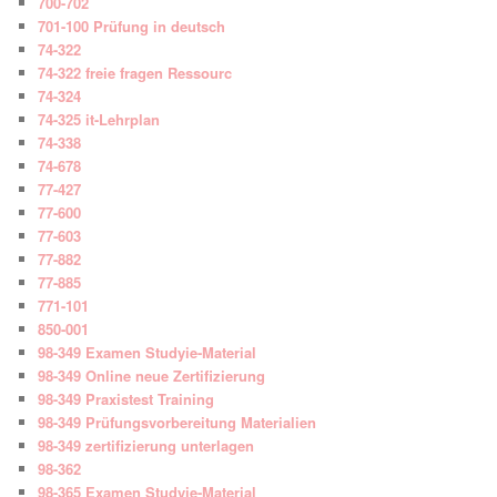
700-702
701-100 Prüfung in deutsch
74-322
74-322 freie fragen Ressourc
74-324
74-325 it-Lehrplan
74-338
74-678
77-427
77-600
77-603
77-882
77-885
771-101
850-001
98-349 Examen Studyie-Material
98-349 Online neue Zertifizierung
98-349 Praxistest Training
98-349 Prüfungsvorbereitung Materialien
98-349 zertifizierung unterlagen
98-362
98-365 Examen Studyie-Material