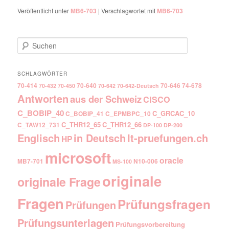
Veröffentlicht unter
MB6-703
|
Verschlagwortet mit
MB6-703
Suchen
SCHLAGWÖRTER
70-414
70-640
70-646
74-678
70-432
70-450
70-642
70-642-Deutsch
Antworten
aus der Schweiz
CISCO
C_BOBIP_40
C_GRCAC_10
C_BOBIP_41
C_EPMBPC_10
C_THR12_65
C_THR12_66
C_TAW12_731
DP-100
DP-200
Englisch
It-pruefungen.ch
in Deutsch
HP
microsoft
oracle
MB7-701
N10-006
MS-100
originale
originale Frage
Fragen
Prüfungsfragen
Prüfungen
Prüfungsunterlagen
Prüfungsvorbereitung