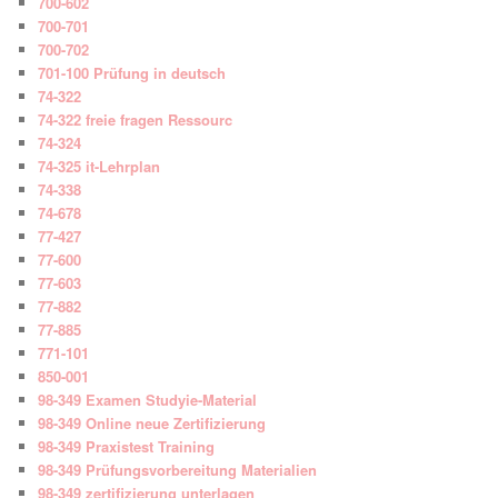
700-602
700-701
700-702
701-100 Prüfung in deutsch
74-322
74-322 freie fragen Ressourc
74-324
74-325 it-Lehrplan
74-338
74-678
77-427
77-600
77-603
77-882
77-885
771-101
850-001
98-349 Examen Studyie-Material
98-349 Online neue Zertifizierung
98-349 Praxistest Training
98-349 Prüfungsvorbereitung Materialien
98-349 zertifizierung unterlagen