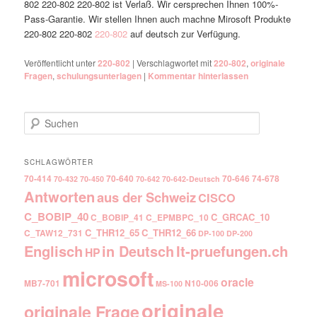
802 220-802 220-802 ist Verlaß. Wir cersprechen Ihnen 100%-
Pass-Garantie. Wir stellen Ihnen auch machne Mirosoft Produkte
220-802 220-802
220-802
auf deutsch zur Verfügung.
Veröffentlicht unter
220-802
|
Verschlagwortet mit
220-802
,
originale
Fragen
,
schulungsunterlagen
|
Kommentar hinterlassen
Suchen
SCHLAGWÖRTER
70-414
70-640
70-646
74-678
70-432
70-450
70-642
70-642-Deutsch
Antworten
aus der Schweiz
CISCO
C_BOBIP_40
C_GRCAC_10
C_BOBIP_41
C_EPMBPC_10
C_THR12_65
C_THR12_66
C_TAW12_731
DP-100
DP-200
Englisch
It-pruefungen.ch
in Deutsch
HP
microsoft
oracle
MB7-701
N10-006
MS-100
originale
originale Frage