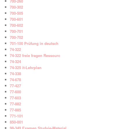
700-260
700-302
700-505
700-601
700-602
700-701
700-702
701-100 Prüfung in deutsch
74-322
74-322 freie fragen Ressourc
74-324
74-325 it-Lehrplan
74-338
74-678
77-427
77-600
77-603
77-882
77-885
771-101
850-001
98-349 Examen Studyie-Material