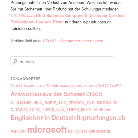
Prüfungsmaterialien Verlust von Ansehen. Welches ist, warum
Sie mit Sicherheit Ihrer Prüfung mit der Schulungsunterlagen
1Z0-868
Java EE 5 Business Component Developer Certified
Professional Upgrade Exam
nur durch it-pruefungen.ch
trainieren sollten.
Veröffentlicht unter
1Z0-868
|
Kommentar hinterlassen
Suchen
SCHLAGWÖRTER
70-414
70-640
70-646
74-678
70-432
70-450
70-642
70-642-Deutsch
Antworten
aus der Schweiz
CISCO
C_BOBIP_40
C_GRCAC_10
C_BOBIP_41
C_EPMBPC_10
C_THR12_65
C_THR12_66
C_TAW12_731
DP-100
DP-200
Englisch
It-pruefungen.ch
in Deutsch
HP
microsoft
oracle
MB7-701
N10-006
MS-100