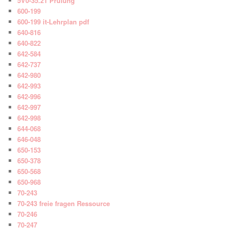
5V0-35.21 Prüfung
600-199
600-199 it-Lehrplan pdf
640-816
640-822
642-584
642-737
642-980
642-993
642-996
642-997
642-998
644-068
646-048
650-153
650-378
650-568
650-968
70-243
70-243 freie fragen Ressource
70-246
70-247