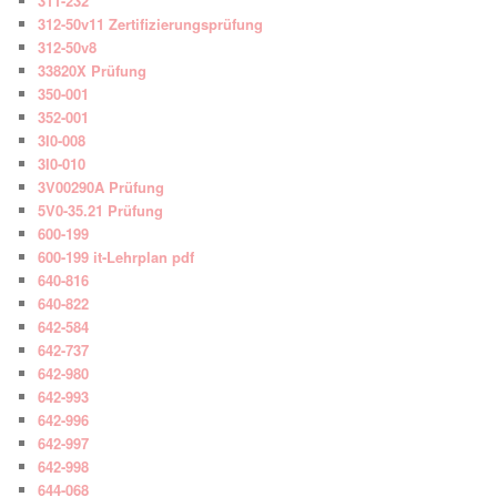
311-232
312-50v11 Zertifizierungsprüfung
312-50v8
33820X Prüfung
350-001
352-001
3I0-008
3I0-010
3V00290A Prüfung
5V0-35.21 Prüfung
600-199
600-199 it-Lehrplan pdf
640-816
640-822
642-584
642-737
642-980
642-993
642-996
642-997
642-998
644-068