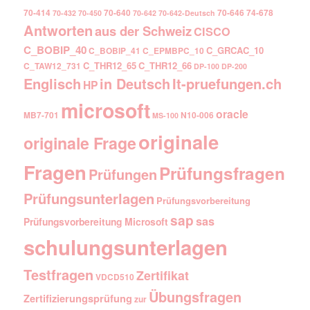
70-414
70-640
70-646
74-678
70-432
70-450
70-642
70-642-Deutsch
Antworten
aus der Schweiz
CISCO
C_BOBIP_40
C_GRCAC_10
C_BOBIP_41
C_EPMBPC_10
C_THR12_65
C_THR12_66
C_TAW12_731
DP-100
DP-200
Englisch
It-pruefungen.ch
in Deutsch
HP
microsoft
oracle
MB7-701
N10-006
MS-100
originale
originale Frage
Fragen
Prüfungsfragen
Prüfungen
Prüfungsunterlagen
Prüfungsvorbereitung
sap
sas
Prüfungsvorbereitung Microsoft
schulungsunterlagen
Testfragen
Zertifikat
VDCD510
Übungsfragen
Zertifizierungsprüfung
zur