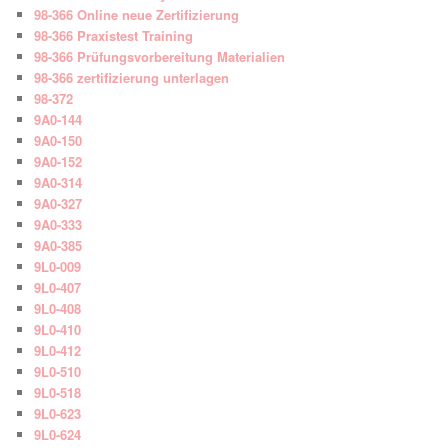
98-366 Online neue Zertifizierung
98-366 Praxistest Training
98-366 Prüfungsvorbereitung Materialien
98-366 zertifizierung unterlagen
98-372
9A0-144
9A0-150
9A0-152
9A0-314
9A0-327
9A0-333
9A0-385
9L0-009
9L0-407
9L0-408
9L0-410
9L0-412
9L0-510
9L0-518
9L0-623
9L0-624