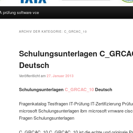
A prüfung software vce
hseln
ARCHIV DER KATEGORIE:
C_GRCAC_10
Schulungsunterlagen C_GRCA
Deutsch
Veröffentlicht am
27. Januar 2013
Schulungsunterlagen
C_GRCAC_10
Deutsch
Fragenkatalog Testfragen IT-Prüfung IT-Zertifizierung Prü
microsoft Schulungsunterlagen ibm microsoft vmware cisco
Fragen Schulungsunterlagen
C_GRCAC_10 C_GRCAC_10 ist die echte und originale Prü