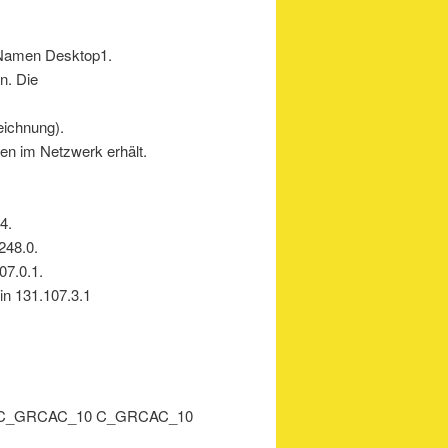
 Namen Desktop1.
n. Die
eichnung).
en im Netzwerk erhält.
4.
248.0.
07.0.1.
n 131.107.3.1
_10 C_GRCAC_10 C_GRCAC_10