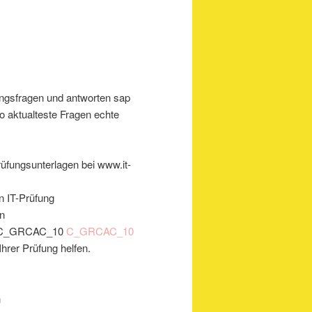
fungsfragen und antworten sap
 aktualteste Fragen echte
fungsunterlagen bei www.it-
n IT-Prüfung
en
10 C_GRCAC_10
C_GRCAC_10
hrer Prüfung helfen.
n