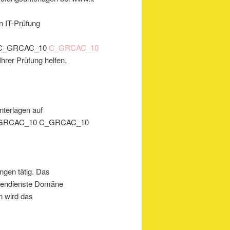
n IT-Prüfung
10 C_GRCAC_10
C_GRCAC_10
hrer Prüfung helfen.
nterlagen auf
_GRCAC_10 C_GRCAC_10
ngen tätig. Das
änendienste Domäne
n wird das