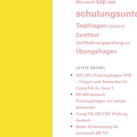
sap
sas
Microsoft
schulungsunt
Testfragen
VDCD510
Zertifikat
Zertifizierungsprüfung
zur
Übungsfragen
LETZTE ARTIKEL
220-1201 Prüfungsfragen PDF
– Fragen und Antworten für
CompTIA A+ Core 1
DP-600-deutsch
Prüfungsfragen mit echten
Antworten
CompTIA 220-1201 Prüfung
deutsch
Beste Vorbereitung für
microsoft AB-731