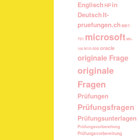
Englisch
in
HP
It-
Deutsch
pruefungen.ch
MB7-
microsoft
701
MS-
oracle
N10-006
100
originale Frage
originale
Fragen
Prüfungen
Prüfungsfragen
Prüfungsunterlagen
Prüfungsvorbereitung
Prüfungsvorbereitung