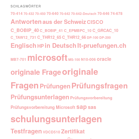
SCHLAGWÖRTER
70-414
70-640
70-646
74-678
70-432
70-450
70-642
70-642-Deutsch
Antworten
aus der Schweiz
CISCO
C_BOBIP_40
C_GRCAC_10
C_BOBIP_41
C_EPMBPC_10
C_THR12_65
C_THR12_66
C_TAW12_731
DP-100
DP-200
Englisch
It-pruefungen.ch
in Deutsch
HP
microsoft
oracle
MB7-701
N10-006
MS-100
originale
originale Frage
Fragen
Prüfungsfragen
Prüfungen
Prüfungsunterlagen
Prüfungsvorbereitung
sap
sas
Prüfungsvorbereitung Microsoft
schulungsunterlagen
Testfragen
Zertifikat
VDCD510