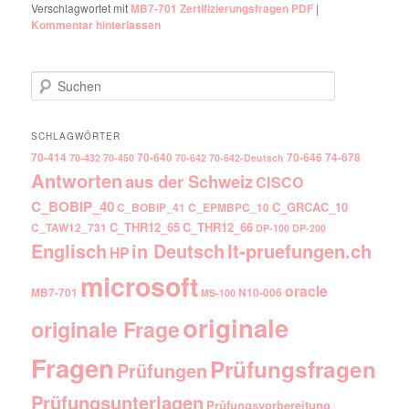
Verschlagwortet mit
MB7-701 Zertifizierungsfragen PDF
|
Kommentar hinterlassen
Suchen
SCHLAGWÖRTER
70-414
70-640
70-646
74-678
70-432
70-450
70-642
70-642-Deutsch
Antworten
aus der Schweiz
CISCO
C_BOBIP_40
C_GRCAC_10
C_BOBIP_41
C_EPMBPC_10
C_THR12_65
C_THR12_66
C_TAW12_731
DP-100
DP-200
Englisch
It-pruefungen.ch
in Deutsch
HP
microsoft
oracle
MB7-701
N10-006
MS-100
originale
originale Frage
Fragen
Prüfungsfragen
Prüfungen
Prüfungsunterlagen
Prüfungsvorbereitung