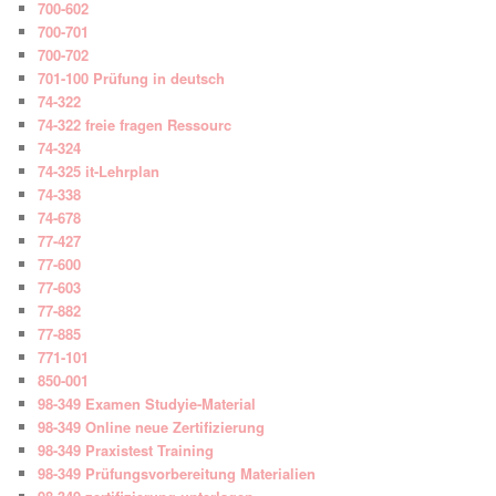
700-602
700-701
700-702
701-100 Prüfung in deutsch
74-322
74-322 freie fragen Ressourc
74-324
74-325 it-Lehrplan
74-338
74-678
77-427
77-600
77-603
77-882
77-885
771-101
850-001
98-349 Examen Studyie-Material
98-349 Online neue Zertifizierung
98-349 Praxistest Training
98-349 Prüfungsvorbereitung Materialien