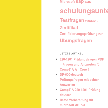
sap
sas
Microsoft
schulungsunt
Testfragen
VDCD510
Zertifikat
Zertifizierungsprüfung
zur
Übungsfragen
LETZTE ARTIKEL
220-1201 Prüfungsfragen PDF
– Fragen und Antworten für
CompTIA A+ Core 1
DP-600-deutsch
Prüfungsfragen mit echten
Antworten
CompTIA 220-1201 Prüfung
deutsch
Beste Vorbereitung für
microsoft AB-731