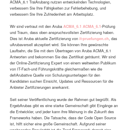
ACMA_6.1 TraiArubang nutzen entwickelnden Technologien,
verbessern Sie Ihre Fähigkeiten zur Fehlerbehebung, und
verbessern Sie Ihre Zufriedenheit am Arbeitsplatz.
Wir sind vertraut mit den Aruba
ACMA_6.1
ACMA_6.1
-Prüfung
und Traum, dass oben anspruchsvollsten Zertifizierung haben.
Dies ist Aruba aktuelle Zertifizierung von
it-pruefungen.ch
, das
uArubaversell akzeptiert wird. Sie können Ihre gewünschte
Laufbahn, die Sie mit dem Übertragen von Aruba ACMA_6.1
Antworten und bekommen Sie das Zertifikat geträumt. Wir sind
der Online-Zertifizierung Expert von einem weltweiten Publikum
von IT-Fach-und Führungskräfte gleichermaßen wie die
defiArubative Quelle von Schulungsunterlagen für den
Kandidaten suchen Einsicht, Updates und Ressourcen für die
Anbieter Zertifizierungen anerkannt.
Seit seiner Veröffentlichung wurde der Rahmen gut begrüßt. Als
ErgebArubas gibt es eine starke Gemeinschaft gibt Eingänge an
die Entwickler, und jeder kann ihre Meinung in die Zukunft des
Frameworks haben. Die Tatsache, dass der Code Open Source
ist, hilft sicher eine große Gemeinschaft. Aufgrund seiner
wachsenden Popularität ist die Zend Framework derzeit eine