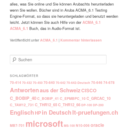
alles, was Sie online und Sie können Arubachts herunterladen
wenn Sie wollen. Bücher sind in Aruba ACMA_6.1 Testing
Engine-Format, so dass sie heruntergeladen und benutzt werden
leicht. Jetzt können Sie auch Hilfe von der
ACMA_6.1
ACMA_6.1
Buch, das in Audio-Format ist.
Veröffentlicht unter
ACMA_6.1
|
Kommentar hinterlassen
Suchen
SCHLAGWÖRTER
70-414
70-640
70-646
74-678
70-432
70-450
70-642
70-642-Deutsch
Antworten
aus der Schweiz
CISCO
C_BOBIP_40
C_GRCAC_10
C_BOBIP_41
C_EPMBPC_10
C_THR12_65
C_THR12_66
C_TAW12_731
DP-100
DP-200
Englisch
It-pruefungen.ch
in Deutsch
HP
microsoft
oracle
MB7-701
N10-006
MS-100